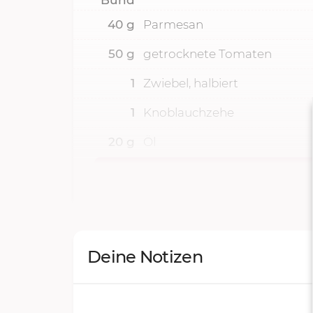
40
g
Parmesan
50
g
getrocknete Tomaten
1
Zwiebel, halbiert
1
Knoblauchzehe
20
g
Öl
Deine Notizen