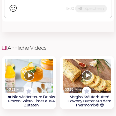
🙂
Speichern
1500
Ähnliche Videos
03:33 Min
03:36 Min
❤️ Nie wieder teure Drinks:
Vergiss Kräuterbutter!
Frozen Solero Limes aus 4
Cowboy Butter aus dem
Zutaten
Thermomix® 🤠