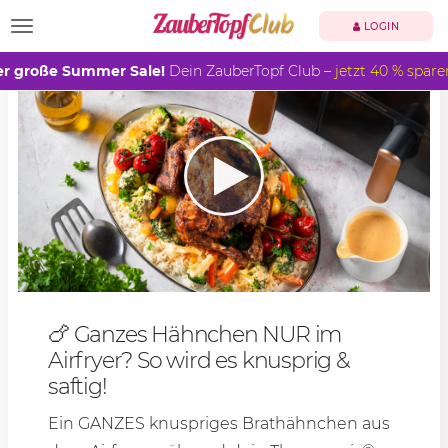
TOGGLE NAVIGATION
LOGIN
r große Summer Sale!
Dein ZauberTopf Club –
jetzt 40 % spare
🍗 Ganzes Hähnchen NUR im
Airfryer? So wird es knusprig &
saftig!
Ein GANZES knuspriges Brathähnchen aus