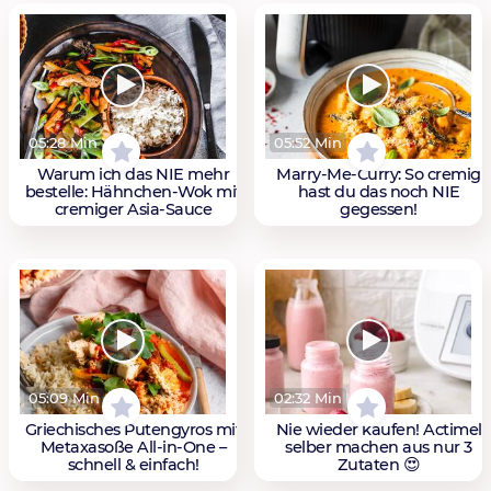
05:28 Min
05:52 Min
Warum ich das NIE mehr
Marry-Me-Curry: So cremig
bestelle: Hähnchen-Wok mit
hast du das noch NIE
cremiger Asia-Sauce
gegessen!
05:09 Min
02:32 Min
Griechisches Putengyros mit
Nie wieder kaufen! Actimel
Metaxasoße All-in-One –
selber machen aus nur 3
schnell & einfach!
Zutaten 😍