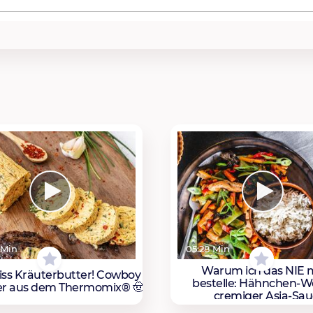
 Min
05:28 Min
Warum ich das NIE 
iss Kräuterbutter! Cowboy
bestelle: Hähnchen-W
er aus dem Thermomix® 🤠
cremiger Asia-Sa