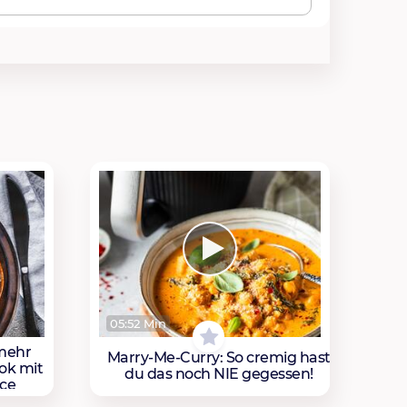
05:52 Min
mehr
Marry-Me-Curry: So cremig hast
ok mit
du das noch NIE gegessen!
uce