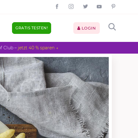
GRATIS TESTEN!
LOGIN
pf Club –
jetzt 40 % sparen →