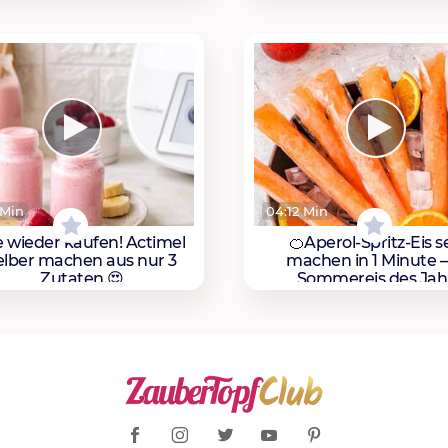
 Min
04:12 Min
e wieder kaufen! Actimel
🍊Aperol-Spritz-Eis s
elber machen aus nur 3
machen in 1 Minute 
Zutaten 😍
Sommereis des Jah