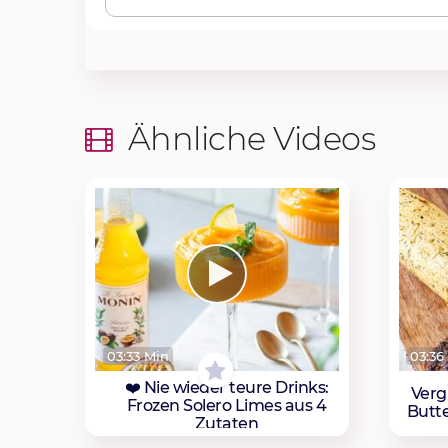
Ähnliche Videos
03:33 Min
03:36
❤️ Nie wieder teure Drinks:
Verg
Frozen Solero Limes aus 4
Butt
Zutaten