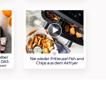
04:33 Min
elber
Nie wieder Fritteuse! Fish and
– DAS
Chips aus dem Airfryer
res!