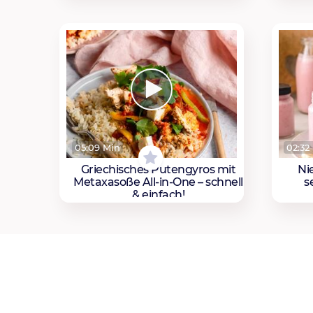
05:09 Min
02:32
Griechisches Putengyros mit
Ni
Metaxasoße All-in-One – schnell
s
& einfach!