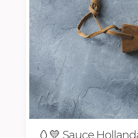
🥚💛 Sauce Hollanda