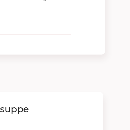
s­sup­pe