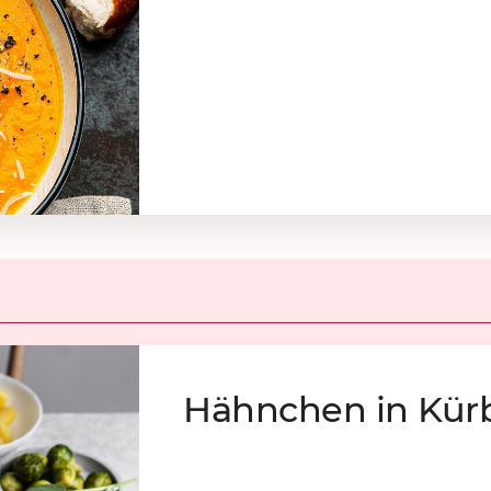
Hähn­chen in Kür­