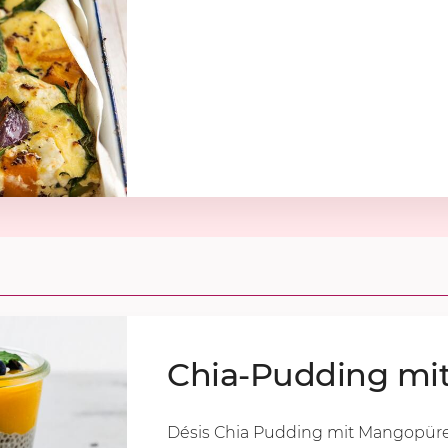
Chia-Pud­ding mi
Désis Chia Pudding mit Mangopür