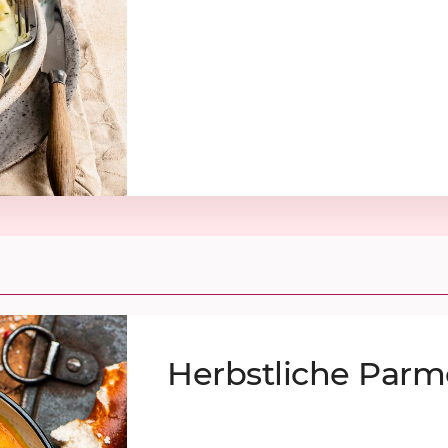
Herbst­li­che Par­m