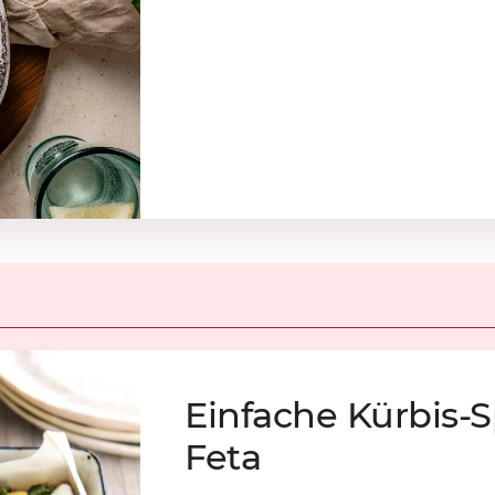
Ein­fa­che Kür­bis-
Feta