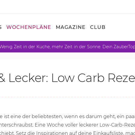
S
WOCHENPLÄNE
MAGAZINE
CLUB
Wenig Zeit in der Küche, mehr Zeit in der Sonne. Dein ZauberTo
 & Lecker: Low Carb Reze
ist eine der beliebtesten, wenn es darum geht, ein paa
terschraubst. Eine Woche voller leckerer Low-Carb-Reze
chiebt. Setz die Inspirationen auf deine Einkaufsliste, 