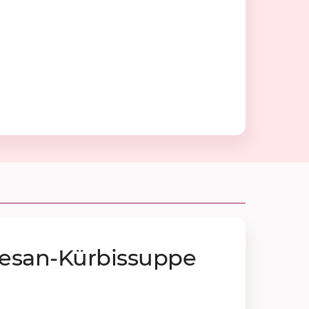
e­san-Kür­bis­sup­pe