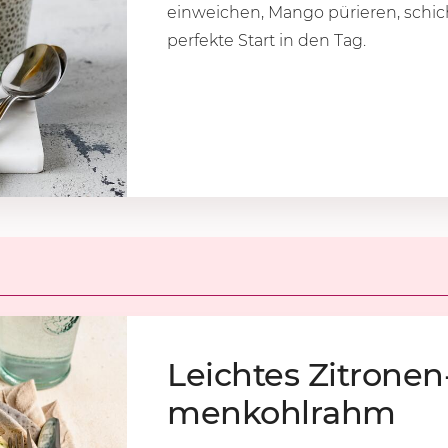
einweichen, Mango pürieren, schicht
perfekte Start in den Tag.
Leich­tes Zi­tro­n
men­kohl­rahm