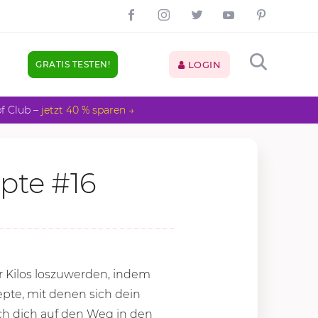
GRATIS TESTEN!
LOGIN
pf Club –
jetzt 40 % sparen →
pte #16
r Kilos loszuwerden, indem
pte, mit denen sich dein
mach dich auf den Weg in den