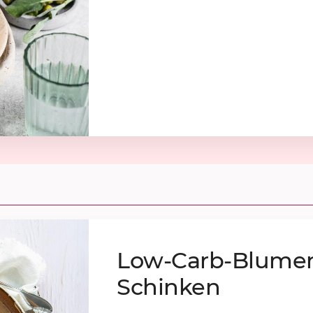
Low-Carb-Blu­men­k
Schin­ken