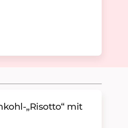
ohl-„Ri­sot­to“ mit