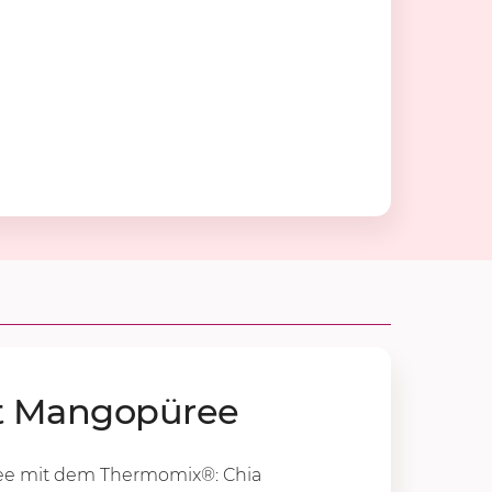
t Man­gopü­ree
ee mit dem Thermomix®: Chia