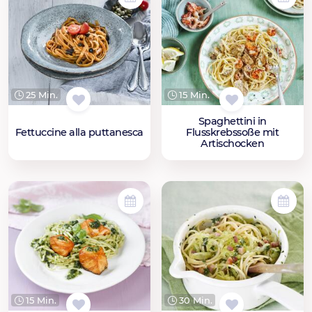
25 Min.
15 Min.
Spaghettini in
Fettuccine alla puttanesca
Flusskrebssoße mit
Artischocken
15 Min.
30 Min.