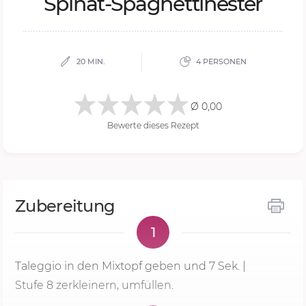
Spi­nat-Spa­ghet­ti­nes­ter
20 MIN.
4 PERSONEN
Ø 0,00
Bewerte dieses Rezept
Zubereitung
1
Taleggio in den Mixtopf geben und
7 Sek.
|
Stufe 8
zerkleinern, umfüllen.