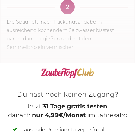
2
Die Spaghetti nach Packungsangabe in
ausreichend kochendem Salzwasser bissfest
garen, dann abgießen und mit den
Semmelbröseln vermischen.
KOCHMODUS STARTEN
Du hast noch keinen Zugang?
Jetzt
31 Tage gratis testen
,
danach
nur 4,99€/Monat
im Jahresabo
Deine Notizen
Tausende Premium-Rezepte für alle