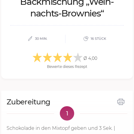
Back­mi­schung „Weih­
nachts-Brow­nies“
30 MIN.
16 STÜCK
Ø 4,00
Bewerte dieses Rezept
Zubereitung
1
Schokolade in den Mixtopf geben und
3 Sek.
|