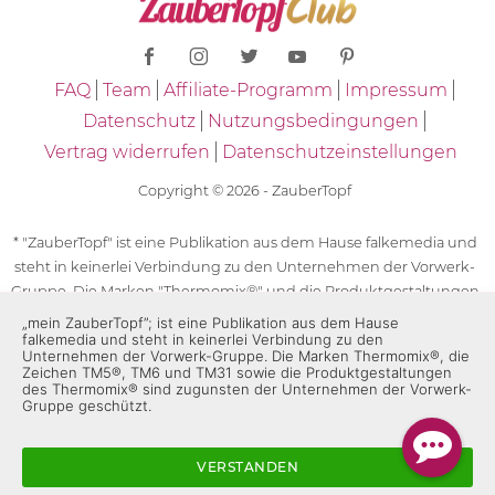
FAQ
Team
Affiliate-Programm
Impressum
Datenschutz
Nutzungsbedingungen
Vertrag widerrufen
Datenschutzeinstellungen
Copyright © 2026 - ZauberTopf
* "ZauberTopf" ist eine Publikation aus dem Hause falkemedia und
steht in keinerlei Verbindung zu den Unternehmen der Vorwerk-
Gruppe. Die Marken "Thermomix®" und die Produktgestaltungen
des "Thermomix®" sind eingetragene Marken der Unternehmen
„mein ZauberTopf”; ist eine Publikation aus dem Hause
falkemedia und steht in keinerlei Verbindung zu den
der Vorwerk-Gruppe. Die Marken Thermomix®, die Zeichen TM5®,
Unternehmen der Vorwerk-Gruppe. Die Marken Thermomix®, die
TM6 und TM31 sowie die Produktgestaltungen des Thermomix®
Zeichen TM5®, TM6 und TM31 sowie die Produktgestaltungen
des Thermomix® sind zugunsten der Unternehmen der Vorwerk-
sind zugunsten der Unternehmen der Vorwerk-Gruppe
Gruppe geschützt.
geschützt. Für die Rezeptangaben in "ZauberTopf" ist
ausschließlich falkemedia verantwortlich.
VERSTANDEN