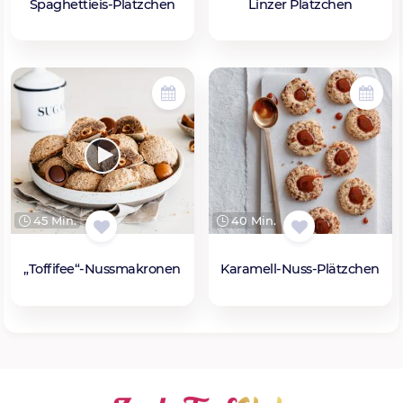
Spaghettieis-Plätzchen
Linzer Plätzchen
45 Min.
40 Min.
„Toffifee“-Nussmakronen
Karamell-Nuss-Plätzchen