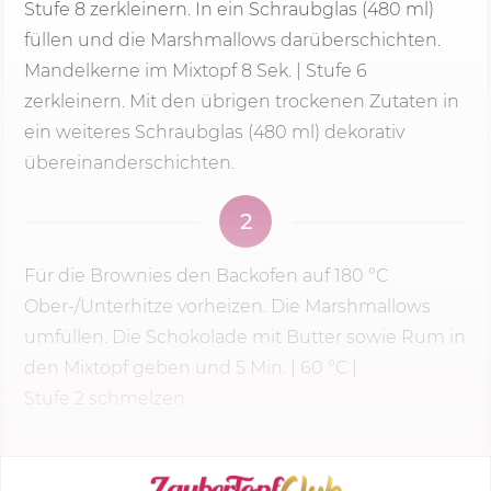
Stufe 8
zerkleinern. In ein Schraubglas (480 ml)
füllen und die Marshmallows darüberschichten.
Mandelkerne im Mixtopf 8 Sek. | Stufe 6
zerkleinern. Mit den übrigen trockenen Zutaten in
ein weiteres Schraubglas (480 ml) dekorativ
übereinanderschichten.
2
Für die Brownies den Backofen auf
180 °C
Ober-/Unterhitze vorheizen. Die Marshmallows
umfüllen. Die Schokolade mit Butter sowie Rum in
den Mixtopf geben und
5 Min.
| 60 °C |
Stufe 2
schmelzen.
KOCHMODUS STARTEN