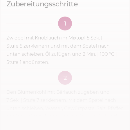
Zubereitungsschritte
1
Zwiebel mit Knoblauch im Mixtopf
5 Sek.
|
Stufe 5
zerkleinern und mit dem Spatel nach
unten schieben. Öl zufügen und
2 Min.
|
100 °C
|
Stufe 1 andünsten.
2
Den Blumenkohl mit Bärlauch zugeben und
7 Sek.
|
Stufe 7
zerkleinern. Mit dem Spatel nach
unten schieben, Wasser, Gewürzpaste, Salz, Pfeffer
sowie Muskat zufügen und
15 Min.
|
100 °C
| Stufe
1...