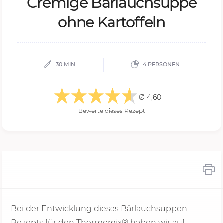
Cre­mi­ge Bär­lauch­sup­pe
ohne Kar­tof­feln
30 MIN.
4 PERSONEN
Ø 4,60
Bewerte dieses Rezept
Bei der Entwicklung dieses Bärlauchsuppen-
Rezepts für den Thermomix® haben wir auf