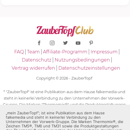
FAQ
Team
Affiliate-Programm
Impressum
Datenschutz
Nutzungsbedingungen
Vertrag widerrufen
Datenschutzeinstellungen
Copyright © 2026 - ZauberTopf
* "ZauberTopf" ist eine Publikation aus dem Hause falkemedia und
steht in keinerlei Verbindung zu den Unternehmen der Vorwerk-
Gruppe. Die Marken "Thermomix®" und die Produktgestaltungen
des "Thermomix®" sind eingetragene Marken der Unternehmen
„mein ZauberTopf”; ist eine Publikation aus dem Hause
falkemedia und steht in keinerlei Verbindung zu den
der Vorwerk-Gruppe. Die Marken Thermomix®, die Zeichen TM5®,
Unternehmen der Vorwerk-Gruppe. Die Marken Thermomix®, die
TM6 und TM31 sowie die Produktgestaltungen des Thermomix®
Zeichen TM5®, TM6 und TM31 sowie die Produktgestaltungen