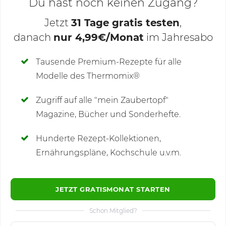
Du hast noch keinen Zugang?
Jetzt
31 Tage gratis testen
,
danach
nur 4,99€/Monat
im Jahresabo
Deine Notizen
Tausende Premium-Rezepte für alle
Modelle des Thermomix®
SCHREIBE NEUE NOTIZ
Zugriff auf alle "mein Zaubertopf"
Magazine, Bücher und Sonderhefte.
Hunderte Rezept-Kollektionen,
Kommentare
(6)
Ernährungspläne, Kochschule u.v.m.
JETZT GRATISMONAT STARTEN
Schon Mitglied?
🙂
Speichern
1500