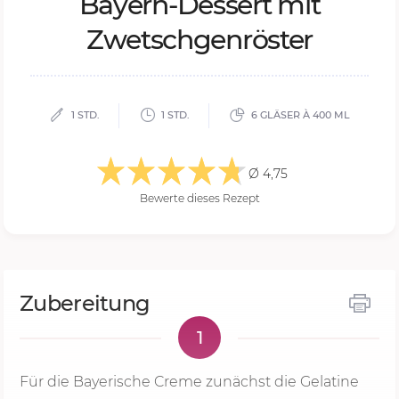
Bay­ern-Des­sert mit
Zwetsch­gen­rös­ter
1 STD.
1 STD.
6 GLÄSER À 400 ML
Ø 4,75
Bewerte dieses Rezept
Zubereitung
1
Für die Bayerische Creme zunächst die Gelatine