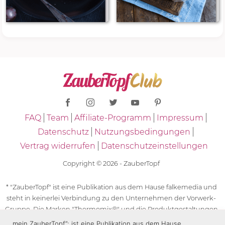
FAQ
Team
Affiliate-Programm
Impressum
Datenschutz
Nutzungsbedingungen
Vertrag widerrufen
Datenschutzeinstellungen
Copyright © 2026 - ZauberTopf
* "ZauberTopf" ist eine Publikation aus dem Hause falkemedia und
steht in keinerlei Verbindung zu den Unternehmen der Vorwerk-
Gruppe. Die Marken "Thermomix®" und die Produktgestaltungen
des "Thermomix®" sind eingetragene Marken der Unternehmen
„mein ZauberTopf”; ist eine Publikation aus dem Hause