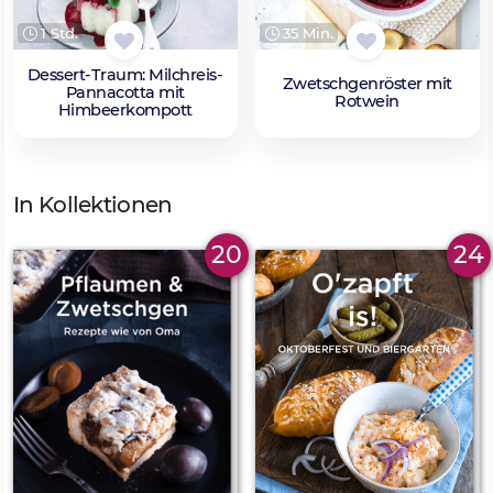
1 Std.
35 Min.
Dessert-Traum: Milchreis-
Zwetschgenröster mit
Pannacotta mit
Rotwein
Himbeerkompott
In Kollektionen
20
24