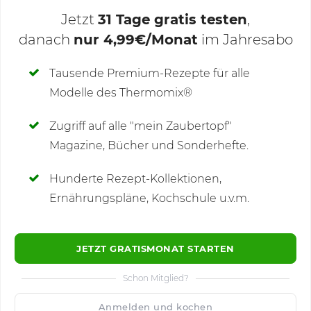
Jetzt
31 Tage gratis testen
,
danach
nur 4,99€/Monat
im Jahresabo
Deine Notizen
Tausende Premium-Rezepte für alle
Modelle des Thermomix®
SCHREIBE NEUE NOTIZ
Zugriff auf alle "mein Zaubertopf"
Magazine, Bücher und Sonderhefte.
Hunderte Rezept-Kollektionen,
Kommentare
(2)
Ernährungspläne, Kochschule u.v.m.
JETZT GRATISMONAT STARTEN
Schon Mitglied?
🙂
Speichern
1500
Anmelden und kochen