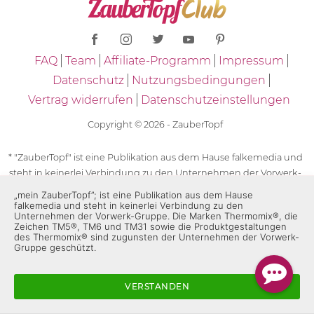
FAQ
Team
Affiliate-Programm
Impressum
Datenschutz
Nutzungsbedingungen
Vertrag widerrufen
Datenschutzeinstellungen
Copyright © 2026 - ZauberTopf
* "ZauberTopf" ist eine Publikation aus dem Hause falkemedia und
steht in keinerlei Verbindung zu den Unternehmen der Vorwerk-
Gruppe. Die Marken "Thermomix®" und die Produktgestaltungen
„mein ZauberTopf”; ist eine Publikation aus dem Hause
des "Thermomix®" sind eingetragene Marken der Unternehmen
falkemedia und steht in keinerlei Verbindung zu den
Unternehmen der Vorwerk-Gruppe. Die Marken Thermomix®, die
der Vorwerk-Gruppe. Die Marken Thermomix®, die Zeichen TM5®,
Zeichen TM5®, TM6 und TM31 sowie die Produktgestaltungen
TM6 und TM31 sowie die Produktgestaltungen des Thermomix®
des Thermomix® sind zugunsten der Unternehmen der Vorwerk-
Gruppe geschützt.
sind zugunsten der Unternehmen der Vorwerk-Gruppe
geschützt. Für die Rezeptangaben in "ZauberTopf" ist
ausschließlich falkemedia verantwortlich.
VERSTANDEN