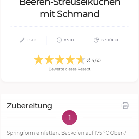
Bee­ren-Streu­sel­ku­chen
mit Schmand
1 STD.
8 STD.
12 STÜCKE
Ø 4,60
Bewerte dieses Rezept
Zubereitung
1
Springform einfetten. Backofen auf
175 °C
Ober-/