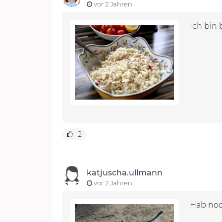
vor 2 Jahren
Ich bin 
2
katjuscha.ullmann
vor 2 Jahren
Hab noc