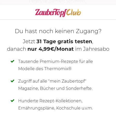
Petersilie garniert servieren.
KOCHMODUS S
Du hast noch keinen Zugang?
Jetzt
31 Tage gratis testen
,
danach
nur 4,99€/Monat
im Jahresabo
Tausende Premium-Rezepte für alle
Modelle des Thermomix®
Zugriff auf alle "mein Zaubertopf"
SCHREIBE NEUE NOTIZ
Magazine, Bücher und Sonderhefte.
Hunderte Rezept-Kollektionen,
Ernährungspläne, Kochschule u.v.m.