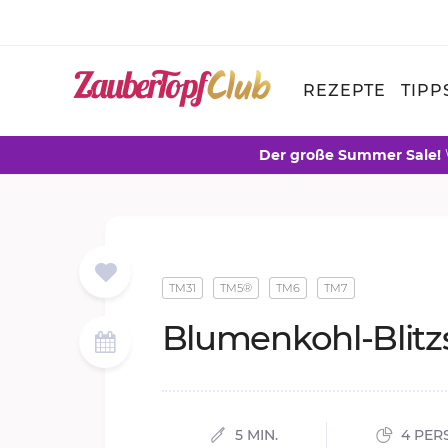
REZEPTE
TIPP
Der große Summer Sale!
TM31
TM5®
TM6
TM7
Blu­men­kohl-Blitz­s
5 MIN.
4 PER