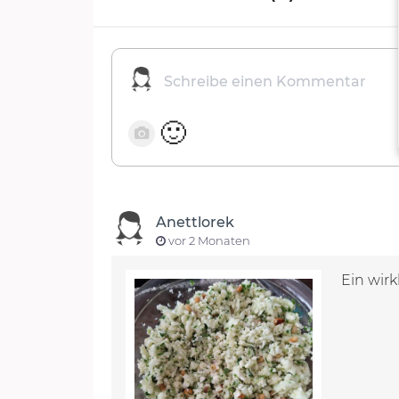
🙂
Anettlorek
vor 2 Monaten
Ein wirk