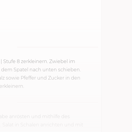
|
Stufe 8
zerkleinern. Zwiebel im
mit dem Spatel nach unten schieben.
alz sowie Pfeffer und Zucker in den
zerkleinern.
abe anrösten und mithilfe des
 Salat in Schalen anrichten und mit