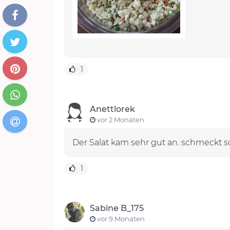
1
Anettlorek
vor 2 Monaten
Der Salat kam sehr gut an. schmeckt 
1
Sabine B_175
vor 9 Monaten