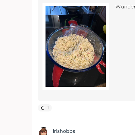
Wunderb
1
irishobbs