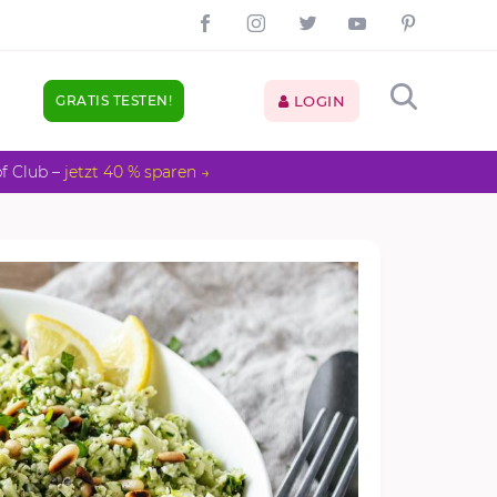
GRATIS TESTEN!
LOGIN
pf Club –
jetzt 40 % sparen →