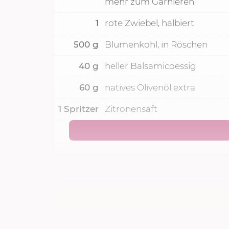
mehr zum Garnieren
1
rote Zwiebel, halbiert
500
g
Blumenkohl, in Röschen
40
g
heller Balsamicoessig
60
g
natives Olivenöl extra
1
Spritzer
Zitronensaft