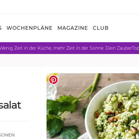
S
WOCHENPLÄNE
MAGAZINE
CLUB
Wenig Zeit in der Küche, mehr Zeit in der Sonne. Dein ZauberTo
a­lat
SONEN