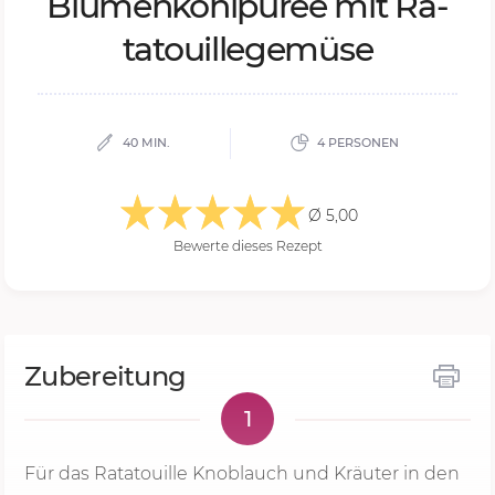
Blu­men­kohl­pü­ree mit Ra­
ta­touil­le­ge­mü­se
40 MIN.
4 PERSONEN
Ø 5,00
Bewerte dieses Rezept
Zubereitung
1
Für das Ratatouille Knoblauch und Kräuter in den