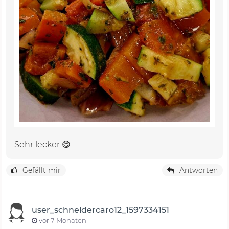
Sehr lecker 😋
Gefällt mir
Antworten
user_schneidercaro12_1597334151
vor 7 Monaten