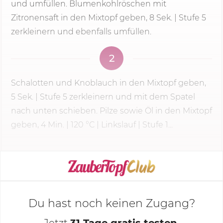
und umfüllen. Blumenkohlröschen mit
Zitronensaft in den Mixtopf geben, 8 Sek. | Stufe 5
zerkleinern und ebenfalls umfüllen.
2
Schalotten und Knoblauch in den Mixtopf geben,
5 Sek.
|
Stufe 5
zerkleinern und mit dem Spatel
nach unten schieben. Pilze sowie Öl in den Mixtopf
geben,
4 Min.
|
120 °C
| Linkslauf | Stufe 1...
KOCHMODUS STARTEN
Du hast noch keinen Zugang?
Jetzt
31 Tage gratis testen
,