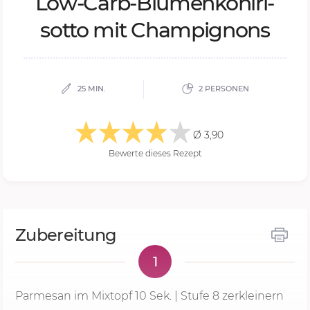
Low-Carb-Blu­men­kohl­ri­
sot­to mit Cham­pi­gnons
25 MIN.
2 PERSONEN
Ø 3,90
Bewerte dieses Rezept
Zubereitung
1
Parmesan im Mixtopf
10 Sek.
|
Stufe 8
zerkleinern