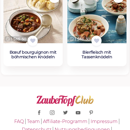
1 Std. 50 Min.
1 Std. 30 Min.
Bœuf bourguignon mit
Bierfleisch mit
böhmischen Knödeln
Tassenknödeln
FAQ
Team
Affiliate-Programm
Impressum
Datenschutz
Nutzungsbedingungen