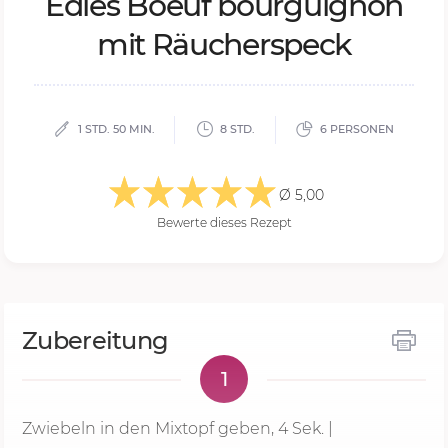
Ed­les Boe­uf bour­gu­i­gnon
mit Räu­cher­speck
1 STD. 50 MIN.
8 STD.
6 PERSONEN
Ø 5,00
Bewerte dieses Rezept
Zubereitung
1
Zwiebeln in den Mixtopf geben,
4 Sek.
|