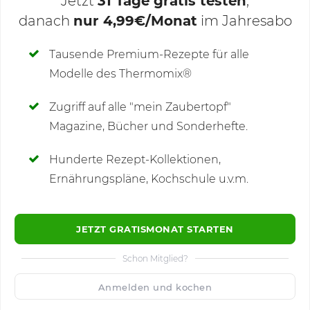
Jetzt
31 Tage gratis testen
,
danach
nur 4,99€/Monat
im Jahresabo
Deine Notizen
Tausende Premium-Rezepte für alle
Modelle des Thermomix®
SCHREIBE NEUE NOTIZ
Zugriff auf alle "mein Zaubertopf"
Magazine, Bücher und Sonderhefte.
Hunderte Rezept-Kollektionen,
Kommentare
Ernährungspläne, Kochschule u.v.m.
JETZT GRATISMONAT STARTEN
Schon Mitglied?
🙂
Speichern
1500
Anmelden und kochen