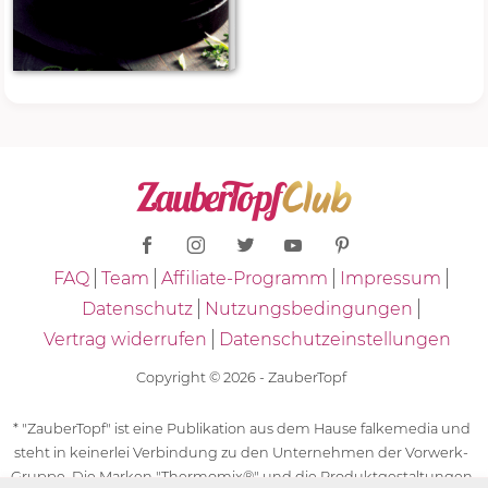
FAQ
Team
Affiliate-Programm
Impressum
Datenschutz
Nutzungsbedingungen
Vertrag widerrufen
Datenschutzeinstellungen
Copyright © 2026 - ZauberTopf
* "ZauberTopf" ist eine Publikation aus dem Hause falkemedia und
steht in keinerlei Verbindung zu den Unternehmen der Vorwerk-
Gruppe. Die Marken "Thermomix®" und die Produktgestaltungen