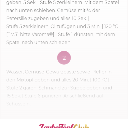
geben,
5 Sek.
|
Stufe 5
zerkleinern. Mit dem Spatel
nach unten schieben. Gemüse mit ¾ der
Petersilie zugeben und alles 10 Sek. |
Stufe 5
zerkleinern. Öl zufügen und
3 Min.
|
120 °C
[TM31 bitte Varoma®] | Stufe 1 dünsten, mit dem
Spatel nach unten schieben.
2
Wasser, Gemüse-Gewürzpaste sowie Pfeffer in
den Mixtopf geben und alles
20 Min.
|
100 °C
|
Stufe 2
garen. Schmand zur Suppe geben und
15 Sek.
| Stufe 6 pürieren. Anschließend auf
Schüsseln...
KOCHMODUS STARTEN