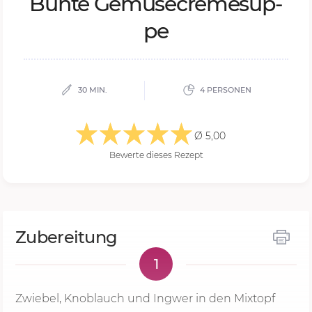
Bun­te Ge­mü­se­cre­me­sup­
pe
30 MIN.
4 PERSONEN
Ø 5,00
Bewerte dieses Rezept
Zubereitung
1
Zwiebel, Knoblauch und Ingwer in den Mixtopf