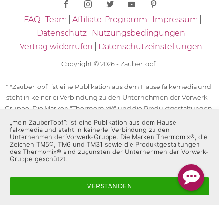
FAQ
Team
Affiliate-Programm
Impressum
Datenschutz
Nutzungsbedingungen
Vertrag widerrufen
Datenschutzeinstellungen
Copyright © 2026 - ZauberTopf
* "ZauberTopf" ist eine Publikation aus dem Hause falkemedia und
steht in keinerlei Verbindung zu den Unternehmen der Vorwerk-
Gruppe. Die Marken "Thermomix®" und die Produktgestaltungen
des "Thermomix®" sind eingetragene Marken der Unternehmen
„mein ZauberTopf”; ist eine Publikation aus dem Hause
falkemedia und steht in keinerlei Verbindung zu den
der Vorwerk-Gruppe. Die Marken Thermomix®, die Zeichen TM5®,
Unternehmen der Vorwerk-Gruppe. Die Marken Thermomix®, die
TM6 und TM31 sowie die Produktgestaltungen des Thermomix®
Zeichen TM5®, TM6 und TM31 sowie die Produktgestaltungen
sind zugunsten der Unternehmen der Vorwerk-Gruppe
des Thermomix® sind zugunsten der Unternehmen der Vorwerk-
Gruppe geschützt.
geschützt. Für die Rezeptangaben in "ZauberTopf" ist
ausschließlich falkemedia verantwortlich.
VERSTANDEN