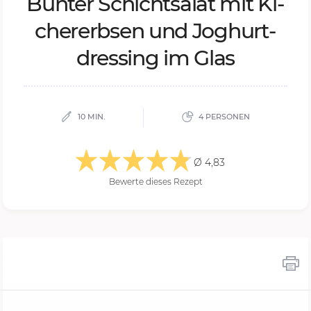
Bun­ter Schicht­sa­lat mit Ki­
cher­erb­sen und Jo­ghurt­
dres­sing im Glas
10 MIN.
4 PERSONEN
Ø 4,83
Bewerte dieses Rezept