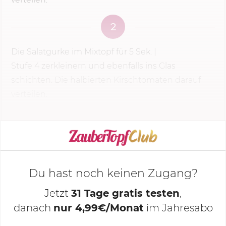
2
Die Salatgurke im Mixtopf für
5 Sek.
|
Stufe 4
zerkleinern und ebenfalls ins Glas
schichten. Die halbierten Kirschtomaten darauf
verteilen.
KOCHMODUS STARTEN
Du hast noch keinen Zugang?
Jetzt
31 Tage gratis testen
,
danach
nur 4,99€/Monat
im Jahresabo
Deine Notizen