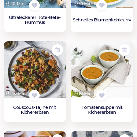
10 Min.
35 Min.
Ultraleckerer Rote-Bete-
Schnelles Blumenkohlcurry
Hummus
40 Min.
10 Min.
Couscous-Tajine mit
Tomatensuppe mit
Kichererbsen
Kichererbsen