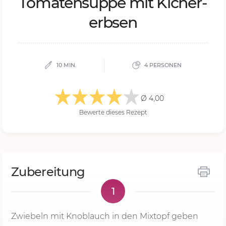
To­ma­ten­sup­pe mit Ki­cher­
erb­sen
10 MIN.
4 PERSONEN
Ø 4,00
Bewerte dieses Rezept
Zubereitung
1
Zwiebeln mit Knoblauch in den Mixtopf geben