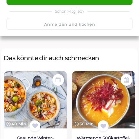
Schon Mitglied?
🙂
Speichern
1500
Anmelden und kochen
Das könnte dir auch schmecken
40 Min.
30 Min.
Gesunde Winter-
Wärmende Süßkartoffel-