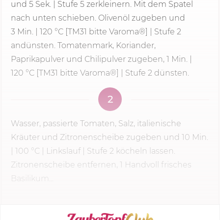
und
5 Sek.
|
Stufe 5
zerkleinern. Mit dem Spatel
nach unten schieben. Olivenöl zugeben und
3 Min.
|
120 °C
[TM31 bitte Varoma®] | Stufe 2
andünsten. Tomatenmark, Koriander,
Paprikapulver und Chilipulver zugeben, 1 Min. |
120 °C
[TM31 bitte Varoma®] | Stufe 2 dünsten.
2
Wasser, passierte Tomaten, Salz, italienische
Kräuter und Zitronenscheibe zugeben und
10 Min.
|
100 °C
| Linkslauf |
Stufe 2
köcheln lassen.
Zitronenscheibe entfernen, 1 Handvoll frisches
Basilikum...
KOCHMODUS STARTEN