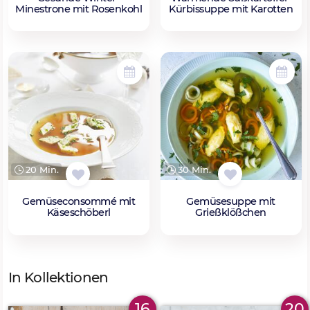
Minestrone mit Rosenkohl
Kürbissuppe mit Karotten
20 Min.
30 Min.
Gemüseconsommé mit
Gemüsesuppe mit
Käseschöberl
Grießklößchen
In Kollektionen
16
20