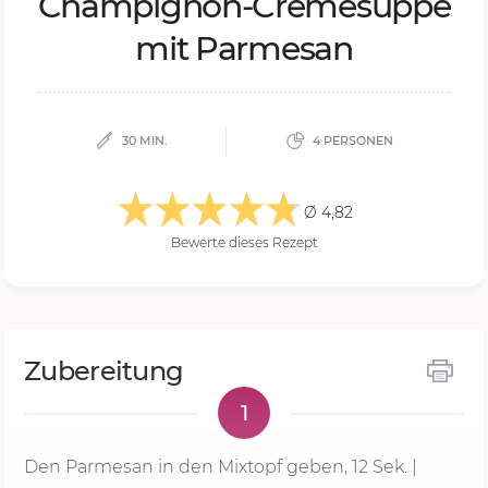
Cham­pi­gnon-Cre­me­sup­pe
mit Par­me­san
30 MIN.
4 PERSONEN
Ø 4,82
Bewerte dieses Rezept
Zubereitung
1
Den Parmesan in den Mixtopf geben,
12 Sek.
|