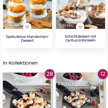
20 Min.
10 Min.
Schichtdessert mit
Spekulatius-Mandarinen-
Cantuccinibröseln
Dessert
In Kollektionen
28
12