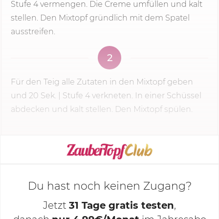
Stufe 4
vermengen. Die Creme umfüllen und kalt
stellen. Den Mixtopf gründlich mit dem Spatel
ausstreifen.
2
Für den Teig alle Zutaten in den Mixtopf geben
und
20 Sek.
|
Stufe 4
verkneten. In einer Schüssel
abdecken und kalt stellen. Den Mixtopf spülen.
KOCHMODUS STARTEN
Du hast noch keinen Zugang?
Jetzt
31 Tage gratis testen
,