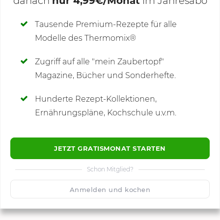
danach
nur 4,99€/Monat
im Jahresabo
Deine Notizen
Tausende Premium-Rezepte für alle
Modelle des Thermomix®
SCHREIBE NEUE NOTIZ
Zugriff auf alle "mein Zaubertopf"
Magazine, Bücher und Sonderhefte.
Hunderte Rezept-Kollektionen,
Kommentare
Ernährungspläne, Kochschule u.v.m.
JETZT GRATISMONAT STARTEN
Schon Mitglied?
🙂
Speichern
1500
Anmelden und kochen