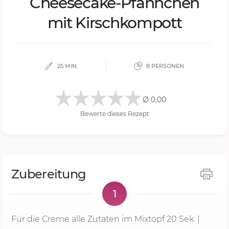
Chee­se­ca­ke-Pfänn­chen
mit Kirsch­kom­pott
25 MIN.
8 PERSONEN
Ø 0,00
Bewerte dieses Rezept
Zubereitung
1
Für die Creme alle Zutaten im Mixtopf
20 Sek.
|