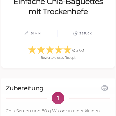
Ein­fa­che Chia-Ba­guet­tes
mit Tro­cken­he­fe
50 MIN.
3 STÜCK
Ø 5,00
Bewerte dieses Rezept
Zubereitung
1
Chia-Samen und
80 g
Wasser in einer kleinen