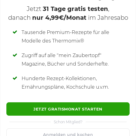
Jetzt
31 Tage gratis testen
,
danach
nur 4,99€/Monat
im Jahresabo
Deine Notizen
Tausende Premium-Rezepte für alle
Modelle des Thermomix®
SCHREIBE NEUE NOTIZ
Zugriff auf alle "mein Zaubertopf"
Magazine, Bücher und Sonderhefte.
Hunderte Rezept-Kollektionen,
Kommentare
(1)
Ernährungspläne, Kochschule u.v.m.
JETZT GRATISMONAT STARTEN
Schon Mitglied?
🙂
Speichern
1500
Anmelden und kochen