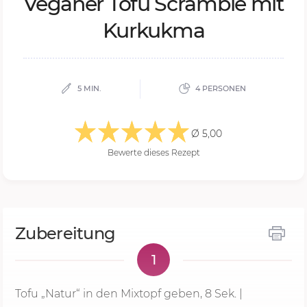
Ve­ga­ner Tofu Scram­ble mit
Kur­kuk­ma
5 MIN.
4 PERSONEN
Ø 5,00
Bewerte dieses Rezept
Zubereitung
1
Tofu „Natur“ in den Mixtopf geben,
8 Sek.
|