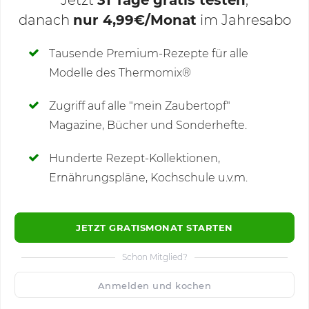
Jetzt
31 Tage gratis testen
,
danach
nur 4,99€/Monat
im Jahresabo
Deine Notizen
Tausende Premium-Rezepte für alle
Modelle des Thermomix®
SCHREIBE NEUE NOTIZ
Zugriff auf alle "mein Zaubertopf"
Magazine, Bücher und Sonderhefte.
Hunderte Rezept-Kollektionen,
Kommentare
Ernährungspläne, Kochschule u.v.m.
JETZT GRATISMONAT STARTEN
Schon Mitglied?
🙂
Speichern
1500
Anmelden und kochen