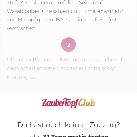
Stufe 4
zerkleinern, umfüllen. Seidentofu,
Wasabipulver, Chiasamen und Tomatenwürfel in
den Mixtopf geben, 15 Sek. | Linkslauf | Stufe 1
vermischen.
2
Öl in einer Pfanne erhitzen und den Räuchertofu
darin scharf anbraten, sodass er richtig schön
knusprig ist.
KOCHMODUS STARTEN
Du hast noch keinen Zugang?