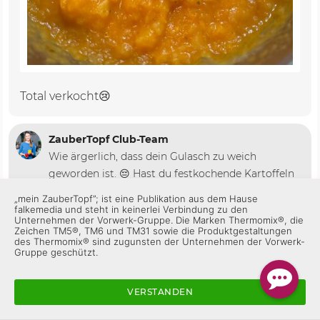
Total verkocht😢
ZauberTopf Club-Team
Wie ärgerlich, dass dein Gulasch zu weich
geworden ist. 😔 Hast du festkochende Kartoffeln
verwendet und an den Linkslauf gedacht? Dann
„mein ZauberTopf”; ist eine Publikation aus dem Hause
sollte das eigentlich nicht passieren. Liebe Grüße!
falkemedia und steht in keinerlei Verbindung zu den
Unternehmen der Vorwerk-Gruppe. Die Marken Thermomix®, die
🍲😊
Zeichen TM5®, TM6 und TM31 sowie die Produktgestaltungen
des Thermomix® sind zugunsten der Unternehmen der Vorwerk-
Gruppe geschützt.
Gefällt mir
Antworten
VERSTANDEN
Helga A_003