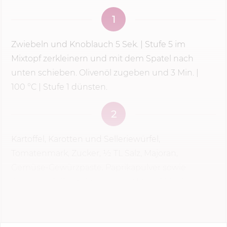
1
Zwiebeln und Knoblauch
5 Sek.
|
Stufe 5
im
Mixtopf zerkleinern und mit dem Spatel nach
unten schieben. Olivenöl zugeben und
3 Min.
|
100 °C
| Stufe 1 dünsten.
2
Kartoffel­, Karotten­ und Selleriewürfel,
Tomatenmark, Zucker, 1⁄2 TL Salz, Majoran,
Gemüse­-Gewürzpaste, Paprikapulver sowie
Cayennepfeffer zufügen und
2 Min.
|
100 °C
|
Linkslauf | Sanftrührstufe...