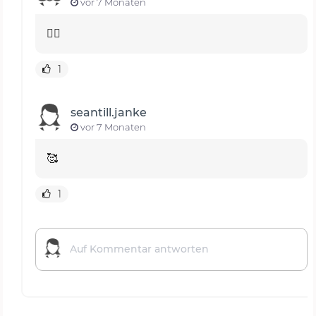
vor 7 Monaten
👍🏻
1
seantill.janke
vor 7 Monaten
🥰
1