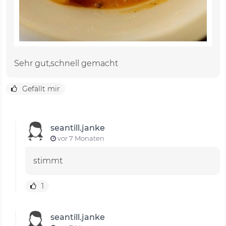
Sehr gut,schnell gemacht
Gefällt mir
seantill.janke
vor 7 Monaten
stimmt
1
seantill.janke