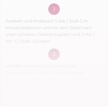
1
Zwiebeln und Knoblauch
5 Sek.
|
Stufe 5
im
Mixtopf zerkleinern und mit dem Spatel nach
unten schieben. Olivenöl zugeben und
3 Min.
|
100 °C
| Stufe 1 dünsten.
2
Kartoffel­, Karotten­ und Selleriewürfel,
Tomatenmark, Zucker, 1⁄2 TL Salz, Majoran,
Gemüse­-Gewürzpaste, Paprikapulver sowie
Cayennepfeffer zufügen und
2 Min.
|
100 °C
|
Linkslauf | Sanftrührstufe...