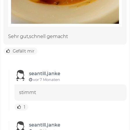
Sehr gut,schnell gemacht
Gefällt mir
seantill.janke
vor 7 Monaten
stimmt
1
seantill.janke