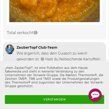
Total verkocht😢
ZauberTopf Club-Team
Wie ärgerlich, dass dein Gulasch zu weich
geworden ist. 😔 Hast du festkochende Kartoffeln
verwendet und an den Linkslauf gedacht? Dann
„mein ZauberTopf”; ist eine Publikation aus dem Hause
sollte das eigentlich nicht passieren. Liebe Grüße!
falkemedia und steht in keinerlei Verbindung zu den
Unternehmen der Vorwerk-Gruppe. Die Marken Thermomix®, die
🍲😊
Zeichen TM5®, TM6 und TM31 sowie die Produktgestaltungen
des Thermomix® sind zugunsten der Unternehmen der Vorwerk-
Gruppe geschützt.
Gefällt mir
Antworten
VERSTANDEN
Helga A_003