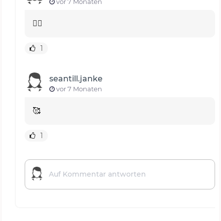
vor 7 Monaten
👍🏻
1
seantill.janke
vor 7 Monaten
🥰
1