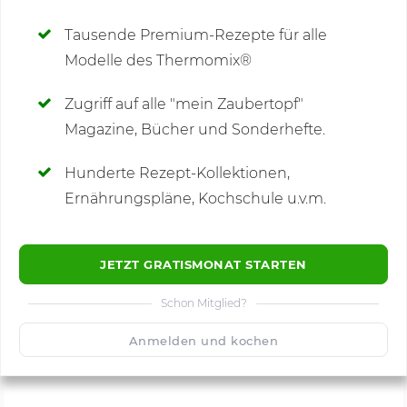
Deine Notizen
Tausende Premium-Rezepte für alle
Modelle des Thermomix®
SCHREIBE NEUE NOTIZ
Zugriff auf alle "mein Zaubertopf"
Magazine, Bücher und Sonderhefte.
Hunderte Rezept-Kollektionen,
Kommentare
(1)
Ernährungspläne, Kochschule u.v.m.
JETZT GRATISMONAT STARTEN
Schon Mitglied?
🙂
Speichern
1500
Anmelden und kochen