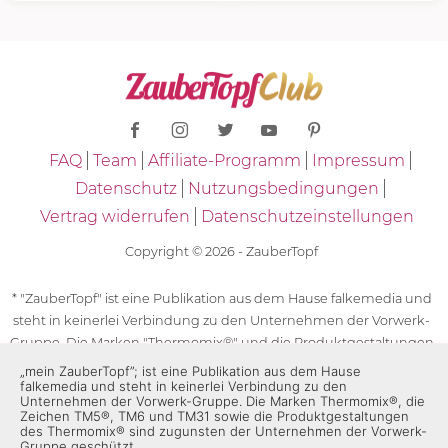
FAQ
Team
Affiliate-Programm
Impressum
Datenschutz
Nutzungsbedingungen
Vertrag widerrufen
Datenschutzeinstellungen
Copyright © 2026 - ZauberTopf
* "ZauberTopf" ist eine Publikation aus dem Hause falkemedia und
steht in keinerlei Verbindung zu den Unternehmen der Vorwerk-
Gruppe. Die Marken "Thermomix®" und die Produktgestaltungen
des "Thermomix®" sind eingetragene Marken der Unternehmen
„mein ZauberTopf”; ist eine Publikation aus dem Hause
falkemedia und steht in keinerlei Verbindung zu den
der Vorwerk-Gruppe. Die Marken Thermomix®, die Zeichen TM5®,
Unternehmen der Vorwerk-Gruppe. Die Marken Thermomix®, die
TM6 und TM31 sowie die Produktgestaltungen des Thermomix®
Zeichen TM5®, TM6 und TM31 sowie die Produktgestaltungen
des Thermomix® sind zugunsten der Unternehmen der Vorwerk-
sind zugunsten der Unternehmen der Vorwerk-Gruppe
Gruppe geschützt.