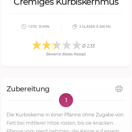
Cre­mi­ges Kür­bis­kern­mus
1 STD. 15 MIN.
2 GLÄSER Á 200 ML
Ø 2,33
Bewerte dieses Rezept
Zubereitung
1
Die Kürbiskerne in einer Pfanne ohne Zugabe von
Fett bei mittlerer Hitze rösten, bis sie knacken.
Pfanne vom Herd nehmen, die Kerne auf einem