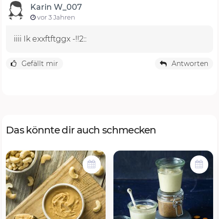
Karin W_007
vor 3 Jahren
iiii Ik exxftftggx -!!2::
Gefällt mir
Antworten
Das könnte dir auch schmecken