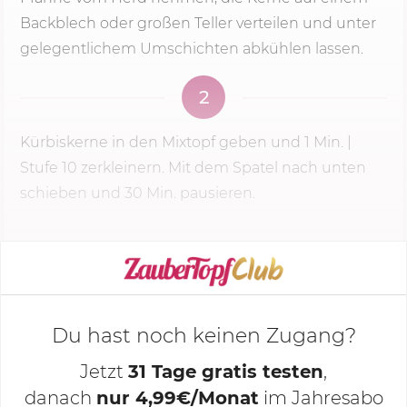
Backblech oder großen Teller verteilen und unter
gelegentlichem Umschichten abkühlen lassen.
2
Kürbiskerne in den Mixtopf geben und
1 Min.
|
Stufe 10 zerkleinern. Mit dem Spatel nach unten
schieben und 30 Min. pausieren.
KOCHMODUS STARTEN
Du hast noch keinen Zugang?
Jetzt
31 Tage gratis testen
,
danach
nur 4,99€/Monat
im Jahresabo