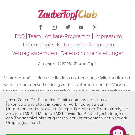
FAQ
Team
Affiliate-Programm
Impressum
Datenschutz
Nutzungsbedingungen
Vertrag widerrufen
Datenschutzeinstellungen
Copyright © 2026 - ZauberTopf
* "ZauberTopf" ist eine Publikation aus dem Hause falkemedia und
steht in keinerlei Verbindung zu den Unternehmen der Vorwerk-
Gruppe. Die Marken "Thermomix®" und die Produktgestaltungen
des "Thermomix®" sind eingetragene Marken der Unternehmen
„mein ZauberTopf”; ist eine Publikation aus dem Hause
falkemedia und steht in keinerlei Verbindung zu den
der Vorwerk-Gruppe. Die Marken Thermomix®, die Zeichen TM5®,
Unternehmen der Vorwerk-Gruppe. Die Marken Thermomix®, die
TM6 und TM31 sowie die Produktgestaltungen des Thermomix®
Zeichen TM5®, TM6 und TM31 sowie die Produktgestaltungen
des Thermomix® sind zugunsten der Unternehmen der Vorwerk-
sind zugunsten der Unternehmen der Vorwerk-Gruppe
Gruppe geschützt.
geschützt. Für die Rezeptangaben in "ZauberTopf" ist
ausschließlich falkemedia verantwortlich.