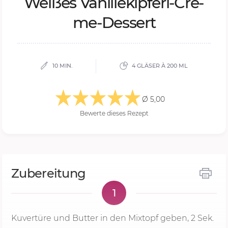
Wei­ßes Va­nil­le­kip­ferl-Cre­
me-Des­sert
10 MIN.
4 GLÄSER À 200 ML
Ø 5,00
Bewerte dieses Rezept
Zubereitung
1
Kuvertüre und Butter in den Mixtopf geben,
2 Sek.