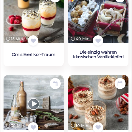
15 Min.
40 Min.
Die einzig wahren
Omis Eierlikör-Traum
klassischen Vanillekipferl
30 Min.
10 Min.