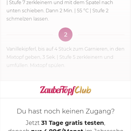
|
Stufe 7
zerkleinern und mit dem Spatel nach
unten schieben. Dann
2 Min.
|
55 °C
| Stufe 2
schmelzen lassen.
2
Vanillekipferl, bis auf 4 Stück zum Garnieren, in den
Mixtopf geben,
3 Sek.
|
Stufe 5
zerkleinern und
umfüllen. Mixtopf spülen.
KOCHMODUS STARTEN
Du hast noch keinen Zugang?
Jetzt
31 Tage gratis testen
,