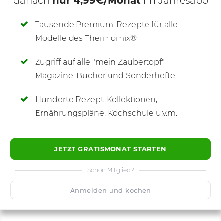
danach
nur 4,99€/Monat
im Jahresabo
Deine Notizen
Tausende Premium-Rezepte für alle
Modelle des Thermomix®
SCHREIBE NEUE NOTIZ
Zugriff auf alle "mein Zaubertopf"
Magazine, Bücher und Sonderhefte.
Hunderte Rezept-Kollektionen,
Kommentare
(1)
Ernährungspläne, Kochschule u.v.m.
JETZT GRATISMONAT STARTEN
Schon Mitglied?
🙂
Speichern
1500
Anmelden und kochen