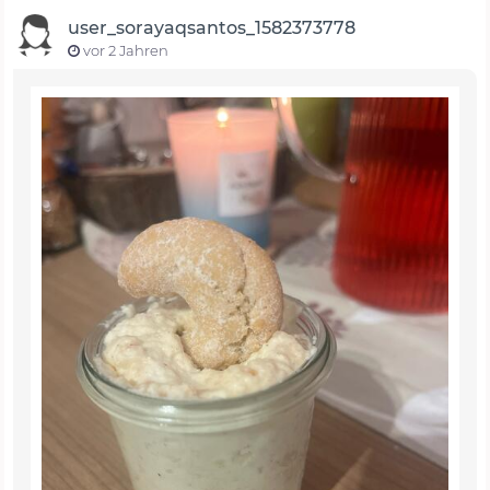
user_sorayaqsantos_1582373778
vor 2 Jahren