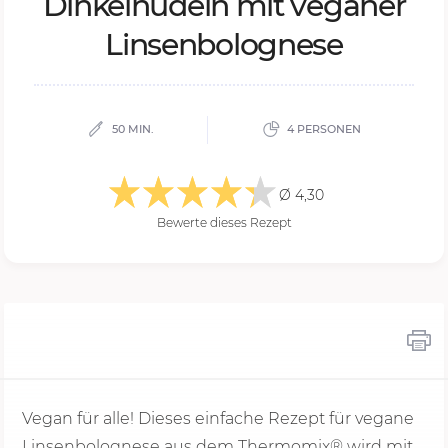
Din­kel­nu­deln mit ve­ga­ner
Lin­sen­bo­lo­gne­se
50 MIN.
4 PERSONEN
Ø 4,30
Bewerte dieses Rezept
Vegan für alle! Dieses einfache Rezept für vegane
Linsenbolognese aus dem Thermomix® wird mit