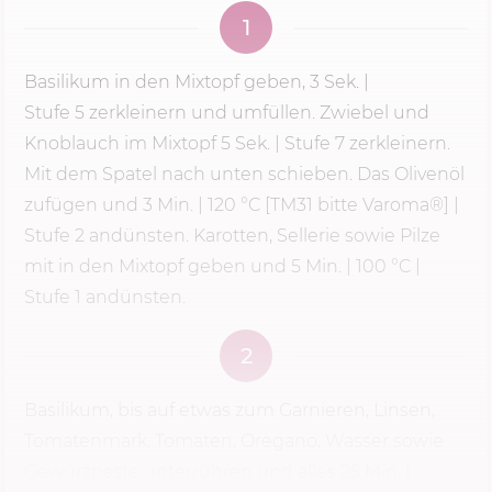
1
Basilikum in den Mixtopf geben,
3 Sek.
|
Stufe 5
zerkleinern und umfüllen. Zwiebel und
Knoblauch im Mixtopf 5 Sek. | Stufe 7 zerkleinern.
Mit dem Spatel nach unten schieben. Das Olivenöl
zufügen und
3 Min.
|
120 °C
[TM31 bitte Varoma®] |
Stufe 2 andünsten. Karotten, Sellerie sowie Pilze
mit in den Mixtopf geben und 5 Min. | 100 °C |
Stufe 1 andünsten.
2
Basilikum, bis auf etwas zum Garnieren, Linsen,
Tomatenmark, Tomaten, Oregano, Wasser sowie
Gewürzpaste unterrühren und alles
25 Min.
|