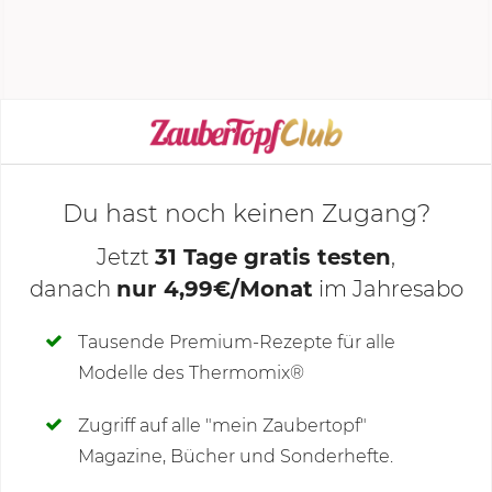
100 °C
| Linkslauf |
Stufe 1
köcheln lassen. Dann mit
Salz...
KOCHMODUS STARTEN
Du hast noch keinen Zugang?
Jetzt
31 Tage gratis testen
,
danach
nur 4,99€/Monat
im Jahresabo
Deine Notizen
Tausende Premium-Rezepte für alle
Modelle des Thermomix®
SCHREIBE NEUE NOTIZ
Zugriff auf alle "mein Zaubertopf"
Magazine, Bücher und Sonderhefte.