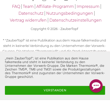
FAQ
Team
Affiliate-Programm
Impressum
Datenschutz
Nutzungsbedingungen
Vertrag widerrufen
Datenschutzeinstellungen
Copyright © 2026 - ZauberTopf
* "ZauberTopf" ist eine Publikation aus dem Hause falkemedia und
steht in keinerlei Verbindung zu den Unternehmen der Vorwerk-
Gruppe. Die Marken "Thermomix®" und die Produktgestaltungen
des "Thermomix®" sind eingetragene Marken der Unternehmen
„mein ZauberTopf”; ist eine Publikation aus dem Hause
falkemedia und steht in keinerlei Verbindung zu den
der Vorwerk-Gruppe. Die Marken Thermomix®, die Zeichen TM5®,
Unternehmen der Vorwerk-Gruppe. Die Marken Thermomix®, die
TM6 und TM31 sowie die Produktgestaltungen des Thermomix®
Zeichen TM5®, TM6 und TM31 sowie die Produktgestaltungen
sind zugunsten der Unternehmen der Vorwerk-Gruppe
des Thermomix® sind zugunsten der Unternehmen der Vorwerk-
Gruppe geschützt.
geschützt. Für die Rezeptangaben in "ZauberTopf" ist
ausschließlich falkemedia verantwortlich.
VERSTANDEN