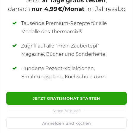
Jetzt
31 Tage gratis testen
,
danach
nur 4,99€/Monat
im Jahresabo
Deine Notizen
Tausende Premium-Rezepte für alle
Modelle des Thermomix®
SCHREIBE NEUE NOTIZ
Zugriff auf alle "mein Zaubertopf"
Magazine, Bücher und Sonderhefte.
Hunderte Rezept-Kollektionen,
Kommentare
(4)
Ernährungspläne, Kochschule u.v.m.
JETZT GRATISMONAT STARTEN
Schon Mitglied?
🙂
Speichern
1500
Anmelden und kochen