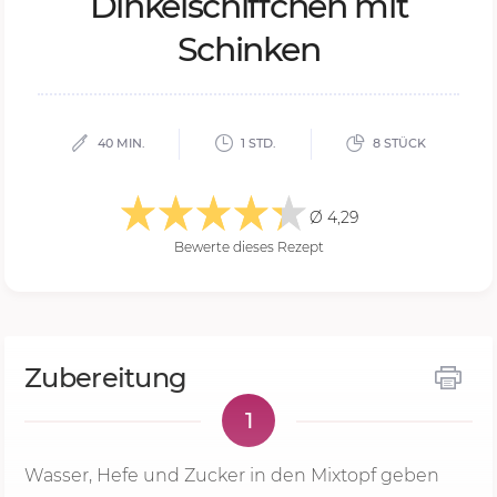
Din­kel­schiff­chen mit
Schin­ken
40 MIN.
1 STD.
8 STÜCK
Ø 4,29
Bewerte dieses Rezept
Zubereitung
1
Wasser, Hefe und Zucker in den Mixtopf geben