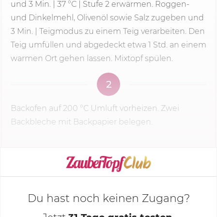
und
3 Min.
|
37 °C
|
Stufe 2
erwärmen. Roggen-
und Dinkelmehl, Olivenöl sowie Salz zugeben und
3 Min.
| Teigmodus zu einem Teig verarbeiten. Den
Teig umfüllen und abgedeckt etwa 1 Std. an einem
warmen Ort gehen lassen. Mixtopf spülen.
2
Backofen auf
200 °C
Umluft vorheizen. Zwei
Backbleche mit Backpapier belegen.
KOCHMODUS STARTEN
Du hast noch keinen Zugang?