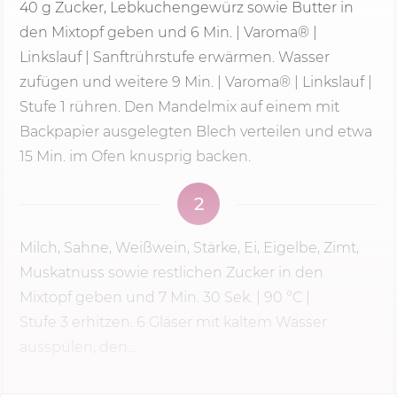
40 g
Zucker, Lebkuchengewürz sowie Butter in
den Mixtopf geben und
6 Min.
| Varoma® |
Linkslauf | Sanftrührstufe erwärmen. Wasser
zufügen und weitere 9 Min. | Varoma® | Linkslauf |
Stufe 1
rühren. Den Mandelmix auf einem mit
Backpapier ausgelegten Blech verteilen und etwa
15 Min. im Ofen knusprig backen.
2
Milch, Sahne, Weißwein, Stärke, Ei, Eigelbe, Zimt,
Muskatnuss sowie restlichen Zucker in den
Mixtopf geben und
7 Min.
30 Sek.
| 90 °C |
Stufe 3
erhitzen. 6 Gläser mit kaltem Wasser
ausspülen, den...