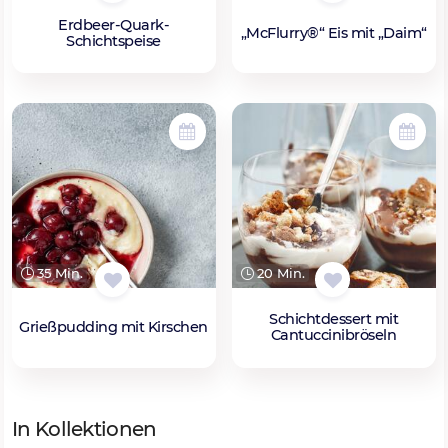
Erdbeer-Quark-
„McFlurry®“ Eis mit „Daim“
Schichtspeise
35 Min.
20 Min.
Schichtdessert mit
Grießpudding mit Kirschen
Cantuccinibröseln
In Kollektionen