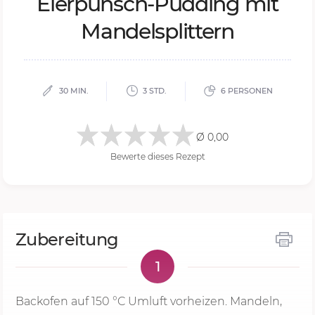
Ei­er­punsch-Pud­ding mit
Man­del­split­tern
30 MIN.
3 STD.
6 PERSONEN
Ø 0,00
Bewerte dieses Rezept
Zubereitung
1
Backofen auf
150 °C
Umluft vorheizen. Mandeln,