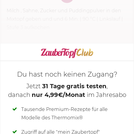
Milch , Sahne, Zucker und Puddingpulver in den
Mixtopf geben und und
6 Min.
|
90 °C
| Linkslauf |
Stufe 3
aufkochen.
KOCHMODUS STARTEN
Du hast noch keinen Zugang?
Jetzt
31 Tage gratis testen
,
danach
nur 4,99€/Monat
im Jahresabo
Deine Notizen
Tausende Premium-Rezepte für alle
Modelle des Thermomix®
SCHREIBE NEUE NOTIZ
Zugriff auf alle "mein Zaubertopf"