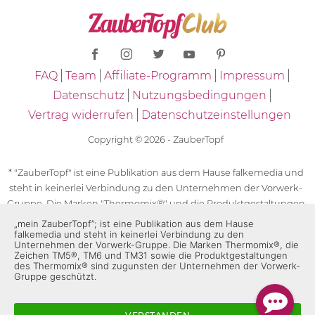
FAQ
Team
Affiliate-Programm
Impressum
Datenschutz
Nutzungsbedingungen
Vertrag widerrufen
Datenschutzeinstellungen
Copyright © 2026 - ZauberTopf
* "ZauberTopf" ist eine Publikation aus dem Hause falkemedia und
steht in keinerlei Verbindung zu den Unternehmen der Vorwerk-
Gruppe. Die Marken "Thermomix®" und die Produktgestaltungen
des "Thermomix®" sind eingetragene Marken der Unternehmen
„mein ZauberTopf”; ist eine Publikation aus dem Hause
falkemedia und steht in keinerlei Verbindung zu den
der Vorwerk-Gruppe. Die Marken Thermomix®, die Zeichen TM5®,
Unternehmen der Vorwerk-Gruppe. Die Marken Thermomix®, die
TM6 und TM31 sowie die Produktgestaltungen des Thermomix®
Zeichen TM5®, TM6 und TM31 sowie die Produktgestaltungen
sind zugunsten der Unternehmen der Vorwerk-Gruppe
des Thermomix® sind zugunsten der Unternehmen der Vorwerk-
Gruppe geschützt.
geschützt. Für die Rezeptangaben in "ZauberTopf" ist
ausschließlich falkemedia verantwortlich.