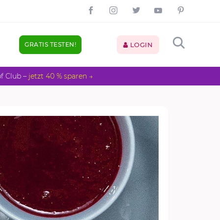
GRATIS TESTEN!
LOGIN
pf Club –
jetzt 40 % sparen →