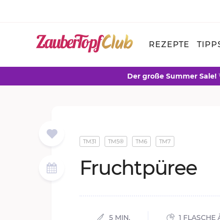
REZEPTE
TIPP
Der große Summer Sale!
TM31
TM5®
TM6
TM7
Fruchtpüree
5 MIN.
1 FLASCHE 