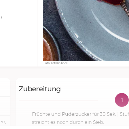
0
Foto: Kathrin Knoll
Zubereitung
1
Früchte und Puderzucker für
30 Sek.
|
Stu
en,
streicht es noch durch ein Sieb.