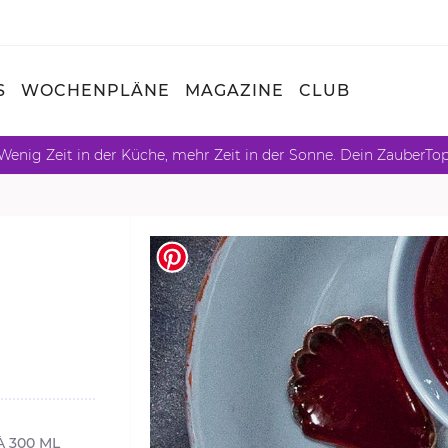
S
WOCHENPLÄNE
MAGAZINE
CLUB
Wenig Zeit in der Küche, mehr Zeit in der Sonne. Dein ZauberTo
À 300 ML