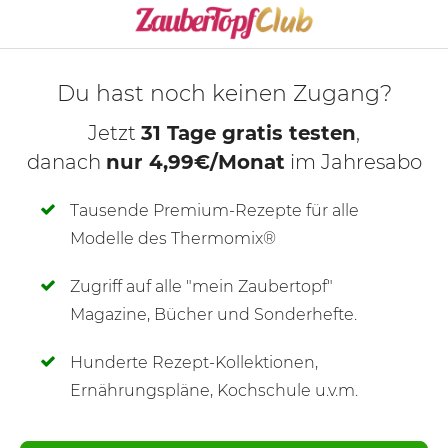
KOCHMODUS S
Du hast noch keinen Zugang?
Jetzt
31 Tage gratis testen
,
danach
nur 4,99€/Monat
im Jahresabo
Tausende Premium-Rezepte für alle
Modelle des Thermomix®
Zugriff auf alle "mein Zaubertopf"
SCHREIBE NEUE NOTIZ
Magazine, Bücher und Sonderhefte.
Hunderte Rezept-Kollektionen,
Ernährungspläne, Kochschule u.v.m.