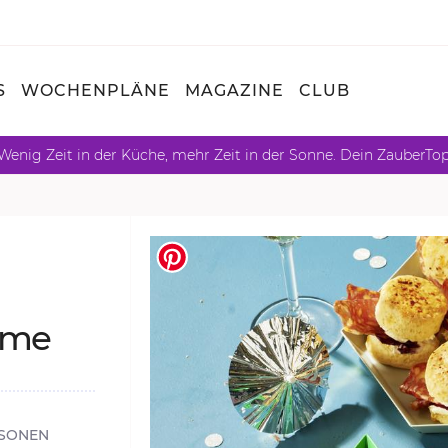
S
WOCHENPLÄNE
MAGAZINE
CLUB
Wenig Zeit in der Küche, mehr Zeit in der Sonne. Dein ZauberTo
e­me
SONEN