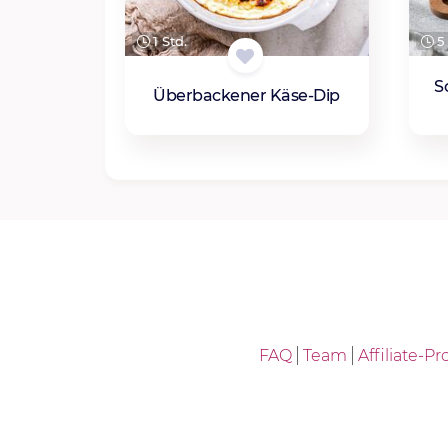
1 Std.
5 
S
Überbackener Käse-Dip
FAQ
Team
Affiliate-