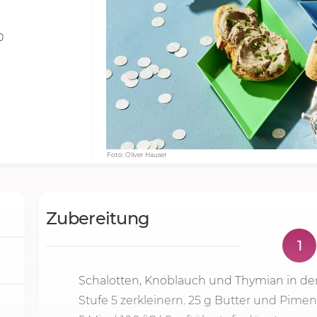
0
Foto: Oliver Hauser
Zubereitung
1
Schalotten, Knoblauch und Thymian in d
Stufe 5
zerkleinern.
25 g
Butter und Pime