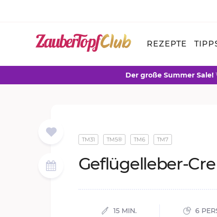
REZEPTE
TIPP
Der große Summer Sale!
TM31
TM5®
TM6
TM7
Ge­flü­gel­le­ber-Cr
15 MIN.
6 PER