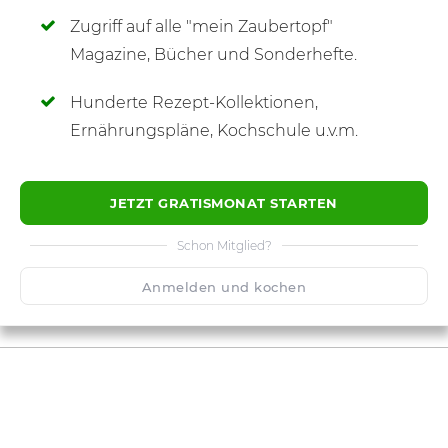
Zugriff auf alle "mein Zaubertopf"
SCHREIBE NEUE NOTIZ
Magazine, Bücher und Sonderhefte.
Hunderte Rezept-Kollektionen,
Ernährungspläne, Kochschule u.v.m.
JETZT GRATISMONAT STARTEN
Schon Mitglied?
Anmelden und kochen