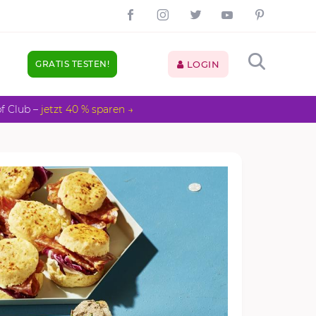
GRATIS TESTEN!
LOGIN
pf Club –
jetzt 40 % sparen →