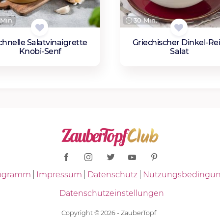
Min.
30 Min.
chnelle Salatvinaigrette
Griechischer Dinkel-Rei
Knobi-Senf
Salat
Programm
Impressum
Datenschutz
Nutzungsbedingu
Datenschutzeinstellungen
Copyright © 2026 - ZauberTopf