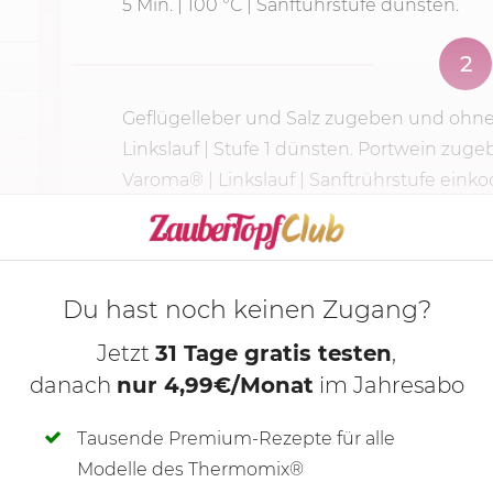
5 Min.
|
100 °C
| Sanftührstufe dünsten.
2
Geflügelleber und Salz zugeben und oh
Linkslauf |
Stufe 1
dünsten. Portwein zuge
Varoma® | Linkslauf | Sanftrührstufe einko
KOCHMODUS S
Du hast noch keinen Zugang?
Jetzt
31 Tage gratis testen
,
danach
nur 4,99€/Monat
im Jahresabo
Tausende Premium-Rezepte für alle
Modelle des Thermomix®