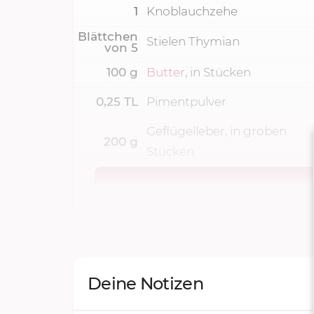
1
Knoblauchzehe
Blättchen
Stielen Thymian
von
5
100
g
Butter
, in Stücken
0,25
TL
Pimentpulver
Geflügelleber, in groben
200
g
Stücken
Deine Notizen