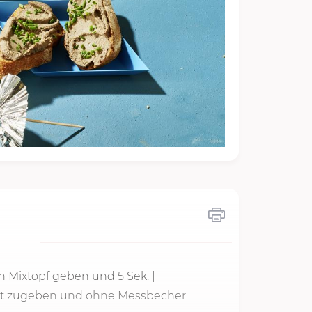
en Mixtopf geben und
5 Sek.
|
nt zugeben und ohne Messbecher