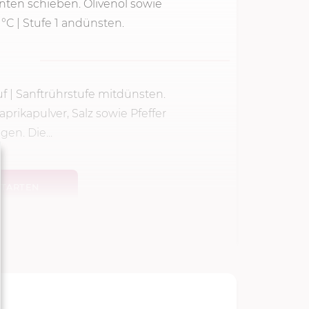
nten schieben. Olivenöl sowie
 °C
| Stufe 1 andünsten.
uf | Sanftrührstufe mitdünsten.
aprikapulver, Salz sowie Pfeffer
en. Die...
TARTEN