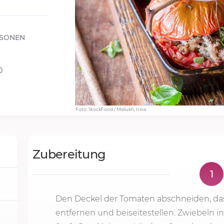
RSONEN
0
Foto: StockFood / Meliukh, Irina
Zubereitung
1
Den Deckel der Tomaten abschneiden, das 
entfernen und beiseitestellen. Zwiebeln 