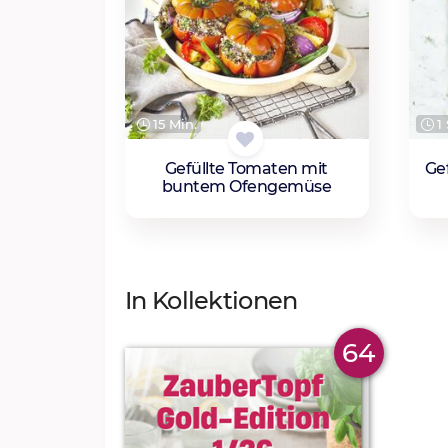
15 Min.
1 
Gefüllte Tomaten mit
Gef
buntem Ofengemüse
In Kollektionen
64