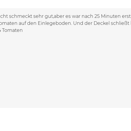
icht schmeckt sehr gut,aber es war nach 25 Minuten erst
tomaten auf den Einlegeboden. Und der Deckel schließt b
4 Tomaten