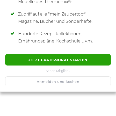
Modelle des Thermomix®
Zugriff auf alle "mein Zaubertopf"
SCHREIBE NEUE NOTIZ
Magazine, Bücher und Sonderhefte.
Hunderte Rezept-Kollektionen,
Ernährungspläne, Kochschule u.v.m.
JETZT GRATISMONAT STARTEN
Schon Mitglied?
Anmelden und kochen