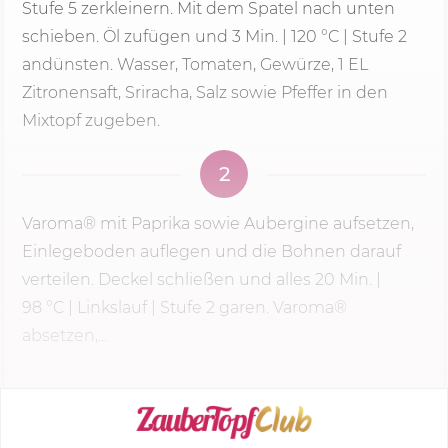
Stufe 5
zerkleinern. Mit dem Spatel nach unten
schieben. Öl zufügen und
3 Min.
|
120 °C
| Stufe 2
andünsten. Wasser, Tomaten, Gewürze, 1 EL
Zitronensaft, Sriracha, Salz sowie Pfeffer in den
Mixtopf zugeben.
2
Varoma® mit Paprika sowie Aubergine aufsetzen,
Einlegeboden auflegen und die Bohnen darauf
verteilen. Deckel schließen und alles
20 Min.
|
98 °C
| Linkslauf |
Stufe 2
garen. Varoma®
absetzen,...
KOCHMODUS STARTEN