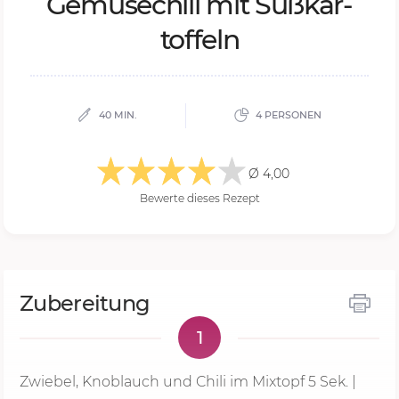
Ge­mü­se­chi­li mit Süß­kar­
tof­feln
40 MIN.
4 PERSONEN
Ø 4,00
Bewerte dieses Rezept
Zubereitung
1
Zwiebel, Knoblauch und Chili im Mixtopf
5 Sek.
|