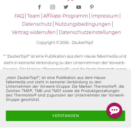
FAQ
Team
Affiliate-Programm
Impressum
Datenschutz
Nutzungsbedingungen
Vertrag widerrufen
Datenschutzeinstellungen
Copyright © 2026 - ZauberTopf
* "ZauberTopf" ist eine Publikation aus dem Hause falkemedia und
steht in keinerlei Verbindung zu den Unternehmen der Vorwerk-
Gruppe. Die Marken "Thermomix®" und die Produktgestaltungen
des "Thermomix®" sind eingetragene Marken der Unternehmen
„mein ZauberTopf”; ist eine Publikation aus dem Hause
falkemedia und steht in keinerlei Verbindung zu den
der Vorwerk-Gruppe. Die Marken Thermomix®, die Zeichen TM5®,
Unternehmen der Vorwerk-Gruppe. Die Marken Thermomix®, die
TM6 und TM31 sowie die Produktgestaltungen des Thermomix®
Zeichen TM5®, TM6 und TM31 sowie die Produktgestaltungen
sind zugunsten der Unternehmen der Vorwerk-Gruppe
des Thermomix® sind zugunsten der Unternehmen der Vorwerk-
Gruppe geschützt.
geschützt. Für die Rezeptangaben in "ZauberTopf" ist
ausschließlich falkemedia verantwortlich.
VERSTANDEN