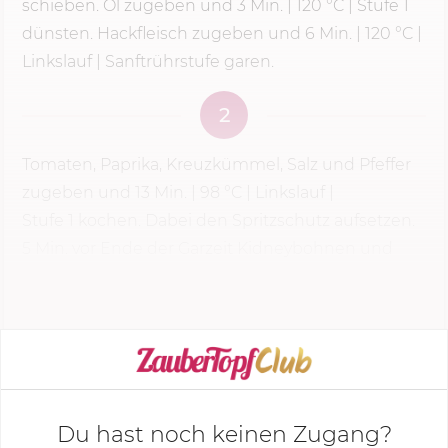
schieben. Öl zugeben und
3 Min.
|
120 °C
| Stufe 1
dünsten. Hackfleisch zugeben und 6 Min. |
120 °C
|
Linkslauf | Sanftrührstufe garen.
2
Tomaten, Paprika, Kreuzkümmel, Salz und Pfeffer
zugeben und
13 Min.
|
98 °C
| Linkslauf |
Stufe 1
kochen. Dabei den Spritzschutz aufsetzen.
5 Min. vor Ende der Garzeit Kidneybohnen und
Mais zugeben...
KOCHMODUS STARTEN
Du hast noch keinen Zugang?