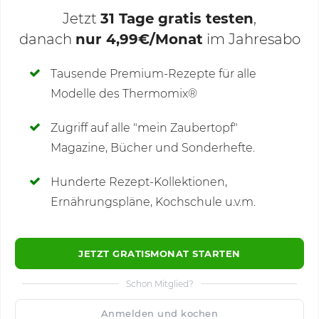
Jetzt
31 Tage gratis testen
,
danach
nur 4,99€/Monat
im Jahresabo
Deine Notizen
Tausende Premium-Rezepte für alle
Modelle des Thermomix®
SCHREIBE NEUE NOTIZ
Zugriff auf alle "mein Zaubertopf"
Magazine, Bücher und Sonderhefte.
Hunderte Rezept-Kollektionen,
Kommentare
(17)
Ernährungspläne, Kochschule u.v.m.
JETZT GRATISMONAT STARTEN
Schon Mitglied?
🙂
Speichern
1500
Anmelden und kochen