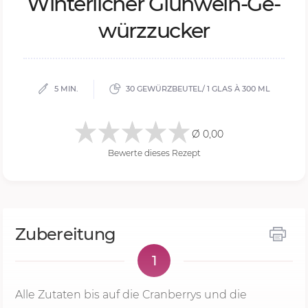
Win­ter­li­cher Glüh­wein-Ge­
würz­zu­cker
5 MIN.
30 GEWÜRZBEUTEL/ 1 GLAS À 300 ML
Ø 0,00
Bewerte dieses Rezept
Zubereitung
1
Alle Zutaten bis auf die Cranberrys und die