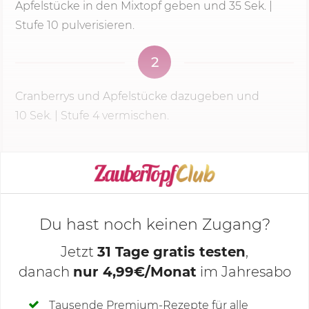
Apfelstücke in den Mixtopf geben und
35 Sek.
|
Stufe 10 pulverisieren.
2
Cranberrys und Apfelstücke dazugeben und
10 Sek.
|
Stufe 4
vermischen.
KOCHMODUS STARTEN
Du hast noch keinen Zugang?
Jetzt
31 Tage gratis testen
,
danach
nur 4,99€/Monat
im Jahresabo
Deine Notizen
Tausende Premium-Rezepte für alle