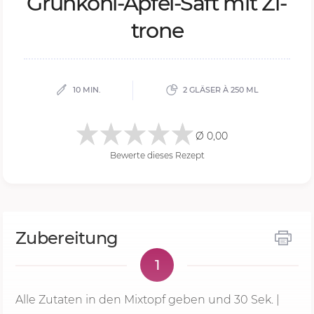
Grün­kohl-Ap­fel-Saft mit Zi­
tro­ne
10 MIN.
2 GLÄSER À 250 ML
Ø 0,00
Bewerte dieses Rezept
Zubereitung
1
Alle Zutaten in den Mixtopf geben und
30 Sek.
|