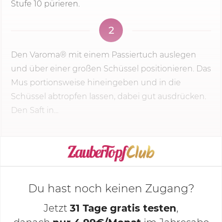
Stufe 10 pürieren.
2
Den Varoma® mit einem Passiertuch auslegen
und über einer großen Schüssel positionieren. Das
Mus portionsweise hineingeben und in die
Schüssel abtropfen lassen, dabei gut ausdrücken.
Den Saft in...
KOCHMODUS STARTEN
Du hast noch keinen Zugang?
Jetzt
31 Tage gratis testen
,