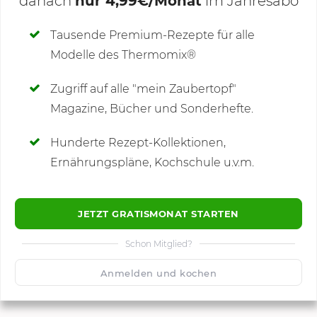
danach
nur 4,99€/Monat
im Jahresabo
Deine Notizen
Tausende Premium-Rezepte für alle
Modelle des Thermomix®
SCHREIBE NEUE NOTIZ
Zugriff auf alle "mein Zaubertopf"
Magazine, Bücher und Sonderhefte.
Hunderte Rezept-Kollektionen,
Kommentare
Ernährungspläne, Kochschule u.v.m.
JETZT GRATISMONAT STARTEN
Schon Mitglied?
🙂
Speichern
1500
Anmelden und kochen