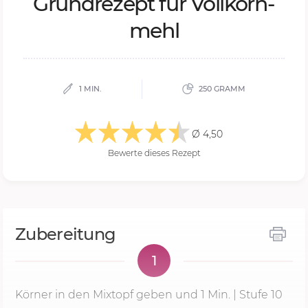
Grund­re­zept für Voll­korn­
mehl
1 MIN.
250 GRAMM
Ø 4,50
Bewerte dieses Rezept
Zubereitung
1
Körner in den Mixtopf geben und
1 Min.
| Stufe 10