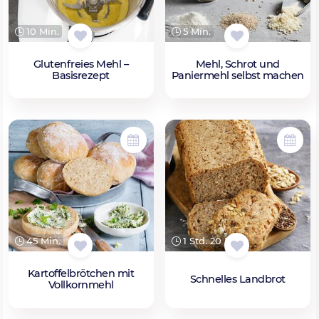
10 Min.
5 Min.
Glutenfreies Mehl –
Mehl, Schrot und
Basisrezept
Paniermehl selbst machen
45 Min.
1 Std. 20 Min.
Kartoffelbrötchen mit
Schnelles Landbrot
Vollkornmehl