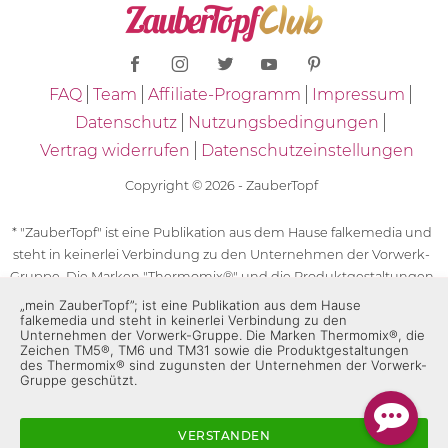
FAQ
Team
Affiliate-Programm
Impressum
Datenschutz
Nutzungsbedingungen
Vertrag widerrufen
Datenschutzeinstellungen
Copyright © 2026 - ZauberTopf
* "ZauberTopf" ist eine Publikation aus dem Hause falkemedia und
steht in keinerlei Verbindung zu den Unternehmen der Vorwerk-
Gruppe. Die Marken "Thermomix®" und die Produktgestaltungen
des "Thermomix®" sind eingetragene Marken der Unternehmen
„mein ZauberTopf”; ist eine Publikation aus dem Hause
falkemedia und steht in keinerlei Verbindung zu den
der Vorwerk-Gruppe. Die Marken Thermomix®, die Zeichen TM5®,
Unternehmen der Vorwerk-Gruppe. Die Marken Thermomix®, die
TM6 und TM31 sowie die Produktgestaltungen des Thermomix®
Zeichen TM5®, TM6 und TM31 sowie die Produktgestaltungen
sind zugunsten der Unternehmen der Vorwerk-Gruppe
des Thermomix® sind zugunsten der Unternehmen der Vorwerk-
Gruppe geschützt.
geschützt. Für die Rezeptangaben in "ZauberTopf" ist
ausschließlich falkemedia verantwortlich.
VERSTANDEN