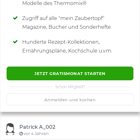
Modelle des Thermomix®
SCHREIBE NEUE NOTIZ
Zugriff auf alle "mein Zaubertopf"
Magazine, Bücher und Sonderhefte.
Hunderte Rezept-Kollektionen,
Kommentare
(2)
Ernährungspläne, Kochschule u.v.m.
JETZT GRATISMONAT STARTEN
Schon Mitglied?
🙂
Speichern
1500
Anmelden und kochen
Patrick A_002
vor 4 Jahren