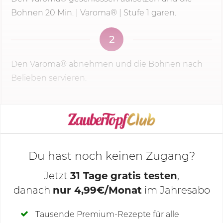
Bohnen
20 Min.
| Varoma® |
Stufe 1
garen.
2
Den Varoma® abnehmen und die Bohnen nach
Belieben servieren.
KOCHMODUS STARTEN
Du hast noch keinen Zugang?
Jetzt
31 Tage gratis testen
,
danach
nur 4,99€/Monat
im Jahresabo
Deine Notizen
Tausende Premium-Rezepte für alle