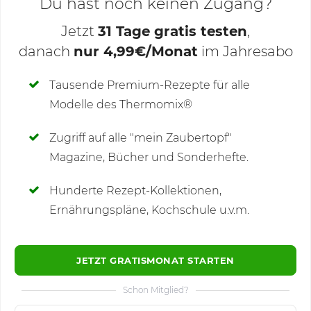
Du hast noch keinen Zugang?
Jetzt
31 Tage gratis testen
,
danach
nur 4,99€/Monat
im Jahresabo
Deine Notizen
Tausende Premium-Rezepte für alle
Modelle des Thermomix®
SCHREIBE NEUE NOTIZ
Zugriff auf alle "mein Zaubertopf"
Magazine, Bücher und Sonderhefte.
Hunderte Rezept-Kollektionen,
Kommentare
Ernährungspläne, Kochschule u.v.m.
JETZT GRATISMONAT STARTEN
Schon Mitglied?
🙂
Speichern
1500