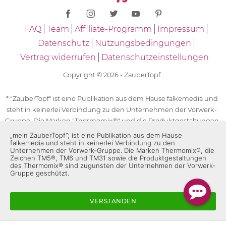
FAQ
Team
Affiliate-Programm
Impressum
Datenschutz
Nutzungsbedingungen
Vertrag widerrufen
Datenschutzeinstellungen
Copyright © 2026 - ZauberTopf
* "ZauberTopf" ist eine Publikation aus dem Hause falkemedia und
steht in keinerlei Verbindung zu den Unternehmen der Vorwerk-
Gruppe. Die Marken "Thermomix®" und die Produktgestaltungen
des "Thermomix®" sind eingetragene Marken der Unternehmen
„mein ZauberTopf”; ist eine Publikation aus dem Hause
falkemedia und steht in keinerlei Verbindung zu den
der Vorwerk-Gruppe. Die Marken Thermomix®, die Zeichen TM5®,
Unternehmen der Vorwerk-Gruppe. Die Marken Thermomix®, die
TM6 und TM31 sowie die Produktgestaltungen des Thermomix®
Zeichen TM5®, TM6 und TM31 sowie die Produktgestaltungen
sind zugunsten der Unternehmen der Vorwerk-Gruppe
des Thermomix® sind zugunsten der Unternehmen der Vorwerk-
Gruppe geschützt.
geschützt. Für die Rezeptangaben in "ZauberTopf" ist
ausschließlich falkemedia verantwortlich.
VERSTANDEN