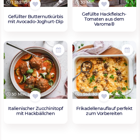
1 Std. 15 Min.
30 Min.
Gefüllte Hackfleisch-
Gefüllter Butternutkürbis
Tomaten aus dem
mit Avocado-Joghurt-Dip
Varoma®
50 Min.
1 Std. 30 Min.
Italienischer Zucchinitopf
Frikadellenauflauf perfekt
mit Hackbällchen
zum Vorbereiten