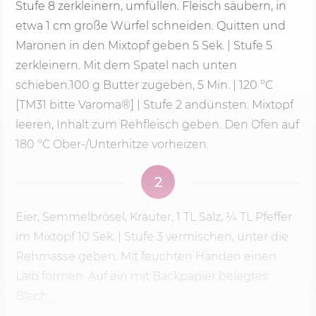
Stufe 8
zerkleinern, umfüllen. Fleisch säubern, in
etwa 1 cm große Würfel schneiden. Quitten und
Maronen in den Mixtopf geben 5 Sek. | Stufe 5
zerkleinern. Mit dem Spatel nach unten
schieben.
100 g
Butter zugeben,
5 Min.
|
120 °C
[TM31 bitte Varoma®] | Stufe 2 andünsten. Mixtopf
leeren, Inhalt zum Rehfleisch geben. Den Ofen auf
180 °C Ober-/Unterhitze vorheizen.
2
Eier, Semmelbrösel, Kräuter, 1 TL Salz, ¼ TL Pfeffer
im Mixtopf
10 Sek.
|
Stufe 3
vermischen, unter die
Rehmasse geben. Mit feuchten Händen einen
Laib formen. Auf ein mit Backpapier belegtes
Blech...