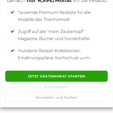
danach
nur 4,99€/Monat
im Jahresabo
Deine Notizen
Tausende Premium-Rezepte für alle
Modelle des Thermomix®
SCHREIBE NEUE NOTIZ
Zugriff auf alle "mein Zaubertopf"
Magazine, Bücher und Sonderhefte.
Hunderte Rezept-Kollektionen,
Kommentare
Ernährungspläne, Kochschule u.v.m.
JETZT GRATISMONAT STARTEN
Schon Mitglied?
🙂
Speichern
1500
Anmelden und kochen