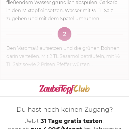
fließendem Wasser gründlich abspülen. Garkorb
in den Mixtopf einsetzen, Wasser mit 1⁄2 TL Salz
zugeben und mit dem Spatel umrühren.
2
Den Varoma® aufsetzen und die grünen Bohnen
darin verteilen. Mit 2 TL Sesamöl beträufeln, mit 1⁄2
TL Salz sowie 2 Prisen Pfeffer würzen. ...
KOCHMODUS STARTEN
Du hast noch keinen Zugang?
Jetzt
31 Tage gratis testen
,