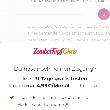
Stufe 4
mischen. Umfüllen und 2 Std. kalt s
2
Ofen auf
200 °C
Ober-/Unterhitze vorheize
einer bemehlten Arbeitsfläche etwa 0,5 cm
gezackten Form (6 cm) Kreise ausstechen.
KOCHMODUS S
Du hast noch keinen Zugang?
Jetzt
31 Tage gratis testen
,
danach
nur 4,99€/Monat
im Jahresabo
Tausende Premium-Rezepte für alle
Modelle des Thermomix®