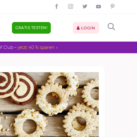
GRATIS TESTEN!
LOGIN
pf Club –
jetzt 40 % sparen →