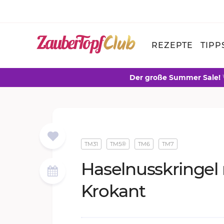
REZEPTE
TIPP
Der große Summer Sale!
TM31
TM5®
TM6
TM7
Ha­sel­nuss­krin­gel
Kro­kant