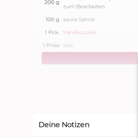
200
g
zum Bearbeiten
100
g
saure Sahne
1
Pck.
Vanillezucker
1
Prise
Salz
Deine Notizen