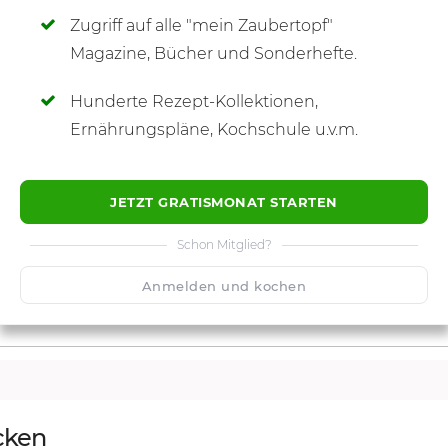
Zugriff auf alle "mein Zaubertopf"
SCHREIBE NEUE NOTIZ
Magazine, Bücher und Sonderhefte.
Hunderte Rezept-Kollektionen,
Ernährungspläne, Kochschule u.v.m.
JETZT GRATISMONAT STARTEN
Schon Mitglied?
Anmelden und kochen
cken