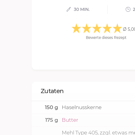
30 MIN.
2
Ø 5,0
Bewerte dieses Rezept
Zutaten
150
g
Haselnusskerne
175
g
Butter
Mehl Type 405, zzgl. etwas m