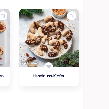
45 Min.
en
Haselnuss-Kipferl