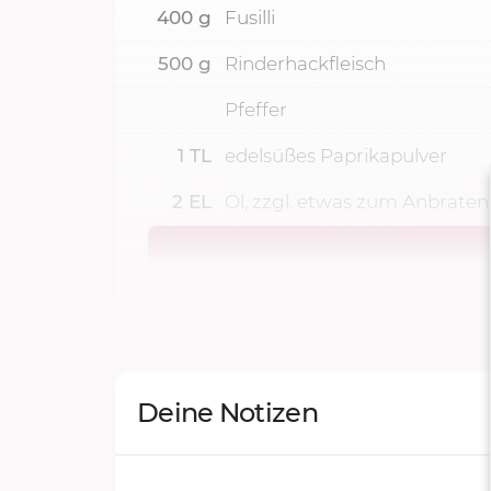
400
g
Fusilli
500
g
Rinderhackfleisch
Pfeffer
1
TL
edelsüßes Paprikapulver
2
EL
Öl, zzgl. etwas zum Anbraten
Deine Notizen