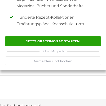
SCHREIBE NEUE NOTIZ
Magazine, Bücher und Sonderhefte.
Hunderte Rezept-Kollektionen,
Ernährungspläne, Kochschule u.v.m.
JETZT GRATISMONAT STARTEN
Schon Mitglied?
Anmelden und kochen
cker & schnell gemacht