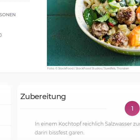
RSONEN
0
Foto: © StockFood / StockFood Studios / Suedfels, Thorsten
Zubereitung
1
In einem Kochtopf reichlich Salzwasser zu
darin bissfest garen.