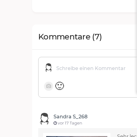
Kommentare
(7)
🙂
Sandra S_268
vor 17 Tagen
Sehr le