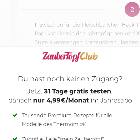
2
Inzwischen für die Fleischbällchen Hack, 1 
Paprikapulver in den Mixtopf geben und
1
Stufe 4
vermengen. Mit feuchten Händen 12
KOCHMODUS S
Du hast noch keinen Zugang?
Jetzt
31 Tage gratis testen
,
danach
nur 4,99€/Monat
im Jahresabo
Tausende Premium-Rezepte für alle
Modelle des Thermomix®
Zugriff auf alle "mein Zaubertopf"