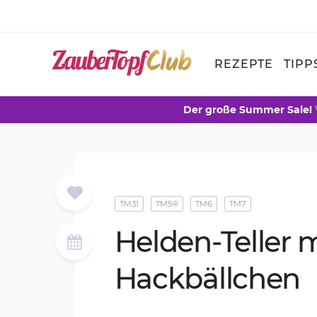
REZEPTE
TIPP
Der große Summer Sale!
TM31
TM5®
TM6
TM7
Hel­den-Tel­ler 
Hack­bäll­chen