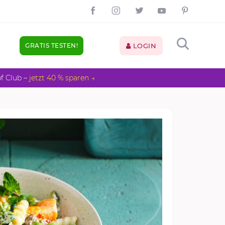
GRATIS TESTEN!
LOGIN
pf Club –
jetzt 40 % sparen →