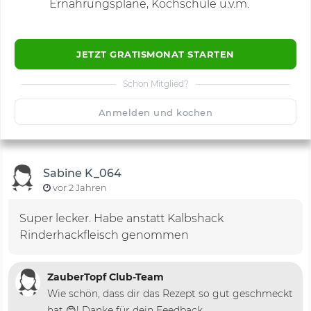
Ernährungspläne, Kochschule u.v.m.
JETZT GRATISMONAT STARTEN
Schon Mitglied?
🙂
Speichern
1500
Anmelden und kochen
Sabine K_064
vor 2 Jahren
Super lecker. Habe anstatt Kalbshack
Rinderhackfleisch genommen
ZauberTopf Club-Team
Wie schön, dass dir das Rezept so gut geschmeckt
hat 😊! Danke für dein Feedback.