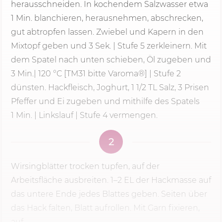
herausschneiden. In kochendem Salzwasser etwa
1 Min.
blanchieren, herausnehmen, abschrecken,
gut abtropfen lassen. Zwiebel und Kapern in den
Mixtopf geben und
3 Sek.
|
Stufe 5
zerkleinern. Mit
dem Spatel nach unten schieben, Öl zugeben und
3 Min.|
120 °C
[TM31 bitte Varoma®] | Stufe 2
dünsten. Hackfleisch, Joghurt, 1 1/2 TL Salz, 3 Prisen
Pfeffer und Ei zugeben und mithilfe des Spatels
1 Min.
| Linkslauf | Stufe 4 vermengen.
2
Wirsingblätter trocken tupfen, auf der
Arbeitsfläche ausbreiten. 1–2 EL der Hackmasse auf
das untere Ende jedes Blattes geben. Seiten über
das Hack falten, Blatt aufrollen. Mit Garn fixieren,
auf...