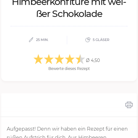
Him­beer­kon­fi­tü­re mit wei­
ßer Scho­ko­la­de
25 MIN.
5 GLÄSER
Ø 4,50
Bewerte dieses Rezept
Aufgepasst! Denn wir haben ein Rezept für einen
süßen Aufstrich für dich. Aus Himbeeren,