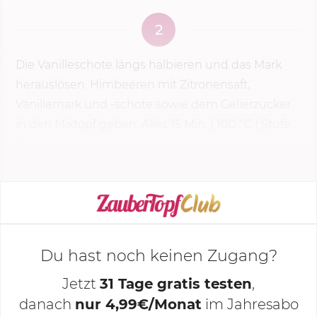
2
Die Vanilleschote längs halbieren und das Mark
herauslösen. Himbeeren mit Zitronensaft,
Vanillemark und -schote sowie dem Gelierzucker
in den Mixtopf geben. Alles
15 Min.
|
100 °C
| Stufe
2...
KOCHMODUS STARTEN
Du hast noch keinen Zugang?
Jetzt
31 Tage gratis testen
,
danach
nur 4,99€/Monat
im Jahresabo
Deine Notizen