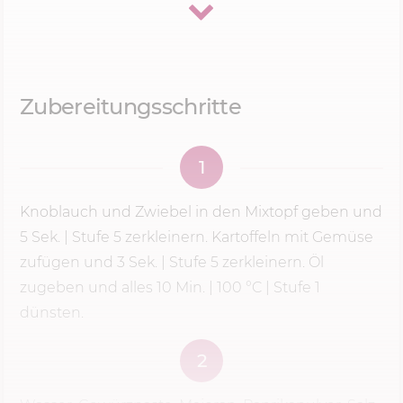
Sellerie und Porree dazu. Warum mache ich das?
Knoblauch und Zwiebel sind viel weicher als
Kartoffeln und Sellerie.
Würde ich alles
zusammen auf
Stufe 5
zerkleinern, wären die
Zubereitungsschritte
Zwiebeln längst püriert, während die Kartoffeln
noch in groben Brocken im Topf liegen. Mit zwei
1
Schritten bekomme ich ein gleichmäßiges
Ergebnis – und genau das brauchst du für eine
Knoblauch und Zwiebel in den Mixtopf geben und
schön cremige Suppe.
5 Sek.
|
Stufe 5
zerkleinern. Kartoffeln mit Gemüse
zufügen und 3 Sek. |
Stufe 5
zerkleinern. Öl
zugeben und alles
10 Min.
|
100 °C
| Stufe 1
Darum püriere ich die Suppe
dünsten.
immer ansteigend von
Stufe 5
auf
9 – und nie sofort auf höchster
2
Stufe