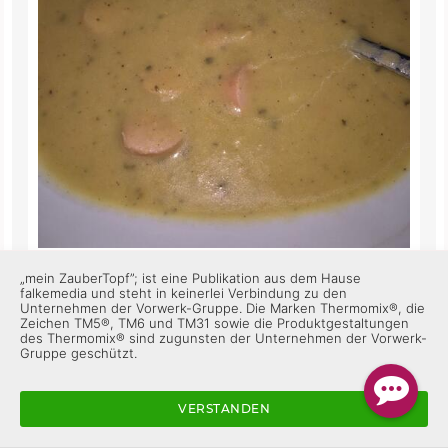
„mein ZauberTopf”; ist eine Publikation aus dem Hause
Heute getestet und für gut befunden 😊
falkemedia und steht in keinerlei Verbindung zu den
Unternehmen der Vorwerk-Gruppe. Die Marken Thermomix®, die
Zeichen TM5®, TM6 und TM31 sowie die Produktgestaltungen
des Thermomix® sind zugunsten der Unternehmen der Vorwerk-
ZauberTopf Club-Team
Gruppe geschützt.
Super, das freut mich sehr! 😊 Schön, dass es dir
geschmeckt hat 😋
VERSTANDEN
Gefällt mir
Antworten