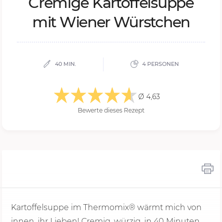
Cre­mi­ge Kar­tof­fel­sup­pe
mit Wie­ner Würst­chen
40 MIN.
4 PERSONEN
Ø 4,63
Bewerte dieses Rezept
Kartoffelsuppe im Thermomix® wärmt mich von
innen, ihr Lieben! Cremig, würzig, in
40 Minu
ten