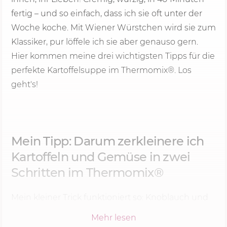
fertig – und so einfach, dass ich sie oft unter der
Woche koche. Mit Wiener Würstchen wird sie zum
Klassiker, pur löffele ich sie aber genauso gern.
Hier kommen meine drei wichtigsten Tipps für die
perfekte Kartoffelsuppe im Thermomix®. Los
geht's!
Mein Tipp: Darum zerkleinere ich
Kartoffeln und Gemüse in zwei
Schritten im Thermomix®
Mein kleiner Trick funktioniert so: Knoblauch und
Zwiebel kommen bei mir zuerst in den Mixtopf,
Mehr lesen
und erst danach gebe ich Kartoffeln, Karotte,