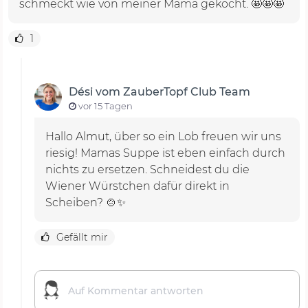
schmeckt wie von meiner Mama gekocht. 🤩🤩🤩
Das Rezept für Kartoffelsuppe im
1
Thermomix®
Hast du schon den Playbutton geklickt und das
Dési vom ZauberTopf Club Team
Video zum Rezept für Kartoffelsuppe angeschaut?
vor 15 Tagen
Dési wartet auf dich!
Hallo Almut, über so ein Lob freuen wir uns
riesig! Mamas Suppe ist eben einfach durch
nichts zu ersetzen. Schneidest du die
Wiener Würstchen dafür direkt in
Scheiben? 🍲✨
Gefällt mir