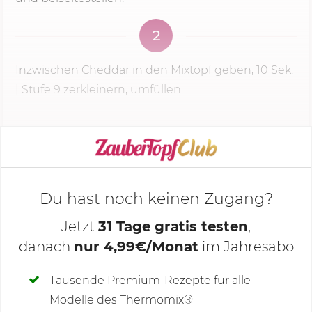
2
Inzwischen Cheddar in den Mixtopf geben,
10 Sek.
|
Stufe 9
zerkleinern, umfüllen.
KOCHMODUS STARTEN
Du hast noch keinen Zugang?
Jetzt
31 Tage gratis testen
,
danach
nur 4,99€/Monat
im Jahresabo
Deine Notizen
Tausende Premium-Rezepte für alle
Modelle des Thermomix®
SCHREIBE NEUE NOTIZ